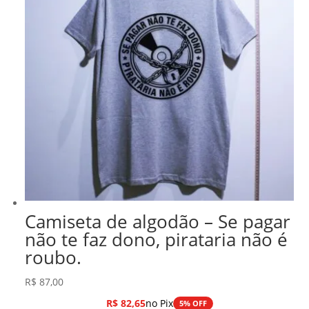
Camiseta de algodão – Se pagar
não te faz dono, pirataria não é
roubo.
R$
87,00
R$
82,65
no Pix
5% OFF