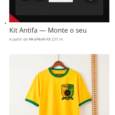
Kit Antifa — Monte o seu
O
O
A partir de
R$
278,99
R$
237,14
preço
preço
original
atual
era:
é:
R$ 278,99.
R$ 237,14.