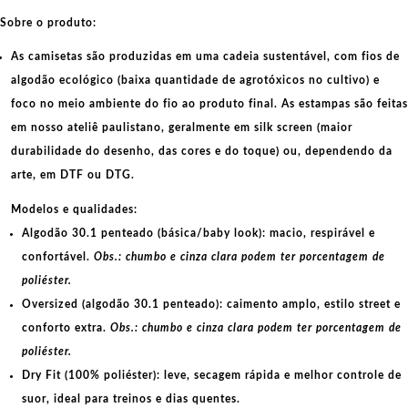
quantidade
Sobre o produto:
As camisetas são produzidas em uma cadeia sustentável, com fios de
algodão ecológico
(baixa quantidade de agrotóxicos no cultivo) e
foco no meio ambiente do fio ao produto final. As
estampas
são feitas
em nosso ateliê paulistano, geralmente em
silk screen
(maior
durabilidade do desenho, das cores e do toque) ou, dependendo da
arte, em
DTF
ou
DTG
.
Modelos e qualidades:
Algodão 30.1 penteado (básica/baby look):
macio, respirável e
confortável.
Obs.: chumbo e cinza clara podem ter porcentagem de
poliéster.
Oversized (algodão 30.1 penteado):
caimento amplo, estilo street e
conforto extra.
Obs.: chumbo e cinza clara podem ter porcentagem de
poliéster.
Dry Fit (100% poliéster):
leve, secagem rápida e melhor controle de
suor, ideal para treinos e dias quentes.