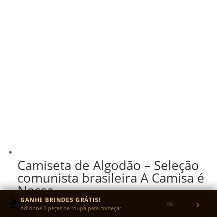
Camiseta de Algodão – Seleção
comunista brasileira A Camisa é
Nossa
🎁
GANHE BRINDES GRÁTIS!
›
0%
R$
130,00
Adicione 2 peças de roupa para começar