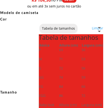
R$
104,50
no Pix
ou em até 3x sem juros no cartão
Modelo de camiseta
Cor
Limpar
Tabela de tamanhos
Tabela de tamanhos
Básica
Altura (cm)
Largura (cm)
P
69
50
M
71
53
G
72
56
GG
74
59
EG
84
66
Tamanho
EGG
86
72
Baby look
Altura (cm)
Largura (cm)