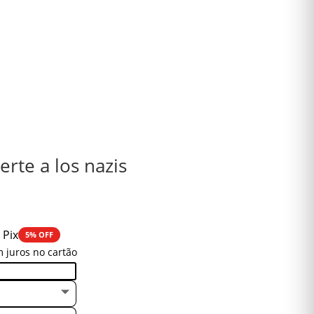
rte a los nazis
 Pix
5% OFF
 juros no cartão