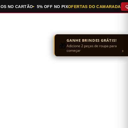
 NO CARTÃO
5% OFF NO PIX
OFERTAS DO CAMARADA
QUEIM
GANHE BRINDES GRÁTIS!
🎁
Adicione 2 peças de roupa para
›
começar