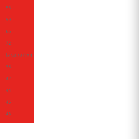
56
59
66
72
Largura (cm)
38
42
44
46
48