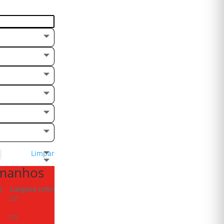
Limpar
amanhos
)
Largura (cm)
50
53