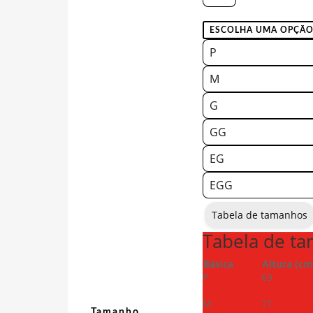
P
M
G
GG
EG
EGG
Tabela de tamanhos
Tabela de t
Básica
Altura (cm
P
69
M
71
Tamanho