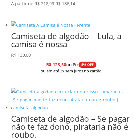
O
O
A partir de
R$
218,99
R$
186,14
preço
preço
original
atual
era:
é:
Camiseta de algodão – Lula, a
R$ 218,99.
R$ 186,14.
camisa é nossa
R$
130,00
R$
123,50
no Pix
5% OFF
ou em até 3x sem juros no cartão
Camiseta de algodão – Se pagar
não te faz dono, pirataria não é
roubo.