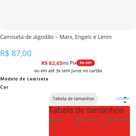
Camiseta de algodão – Marx, Engels e Lenin
R$
87,00
R$
82,65
no Pix
5% OFF
ou em até 3x sem juros no cartão
Modelo de camiseta
Cor
Limpar
Tabela de tamanhos
Tabela de tamanhos
Básica
Altura (cm)
Largura (cm)
P
69
50