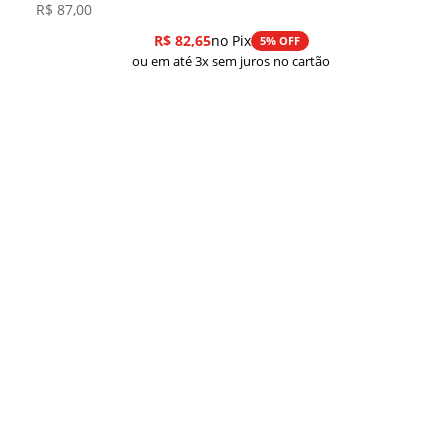
R$
87,00
R$
82,65
no Pix
5% OFF
ou em até 3x sem juros no cartão