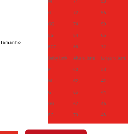
M
71
53
G
72
56
GG
74
59
EG
84
66
Tamanho
EGG
86
72
Baby look
Altura (cm)
Largura (cm)
P
60
38
M
62
42
G
65
44
GG
67
46
EG
70
48