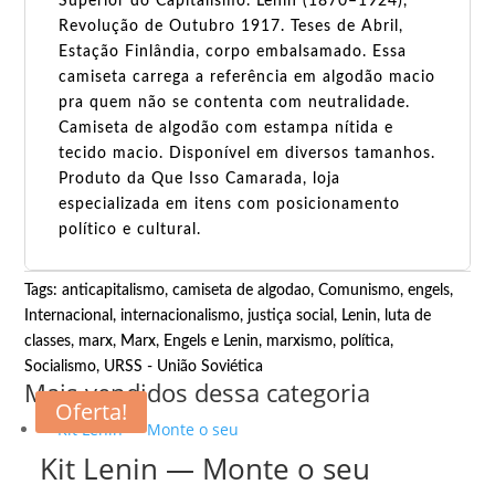
Superior do Capitalismo. Lenin (1870–1924),
Revolução de Outubro 1917. Teses de Abril,
Estação Finlândia, corpo embalsamado. Essa
camiseta carrega a referência em algodão macio
pra quem não se contenta com neutralidade.
Camiseta de algodão com estampa nítida e
tecido macio. Disponível em diversos tamanhos.
Produto da Que Isso Camarada, loja
especializada em itens com posicionamento
político e cultural.
Tags:
anticapitalismo
,
camiseta de algodao
,
Comunismo
,
engels
,
Internacional
,
internacionalismo
,
justiça social
,
Lenin
,
luta de
classes
,
marx
,
Marx, Engels e Lenin
,
marxismo
,
política
,
Socialismo
,
URSS - União Soviética
Mais vendidos dessa categoria
Oferta!
Kit Lenin — Monte o seu