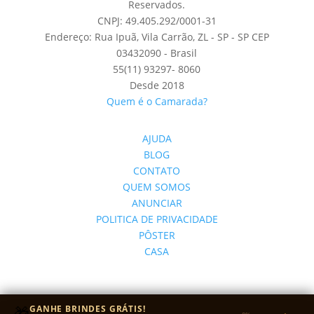
Reservados.
CNPJ: 49.405.292/0001-31
Endereço: Rua Ipuã, Vila Carrão, ZL - SP - SP CEP
03432090 - Brasil
55(11) 93297- 8060
Desde 2018
Quem é o Camarada?
AJUDA
BLOG
CONTATO
QUEM SOMOS
ANUNCIAR
POLITICA DE PRIVACIDADE
PÔSTER
CASA
🎁
GANHE BRINDES GRÁTIS!