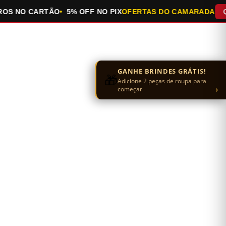
S NO CARTÃO
5% OFF NO PIX
OFERTAS DO CAMARADA
QUE
GANHE BRINDES GRÁTIS!
🎁
Adicione 2 peças de roupa para
›
começar