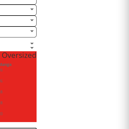
 Oversized
Manga
26
26
28
28
30