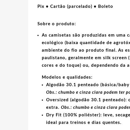
meio
Pix • Cartão (parcelado) • Boleto
necessário
quantidade
Sobre o produto:
As camisetas são produzidas em uma c
ecológico
(baixa quantidade de agrotóx
ambiente do fio ao produto final. As
e
paulistano, geralmente em
silk screen
(
cores e do toque) ou, dependendo da 
Modelos e qualidades:
Algodão 30.1 penteado (básica/baby 
Obs.: chumbo e cinza clara podem ter p
Oversized (algodão 30.1 penteado):
c
extra.
Obs.: chumbo e cinza clara podem
Dry Fit (100% poliéster):
leve, secage
ideal para treinos e dias quentes.