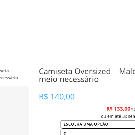
Camiseta Oversized – Mal
seta
meio necessário
ecessário
R$
140,00
R$
133,00
n
ou em até 3x sem
P