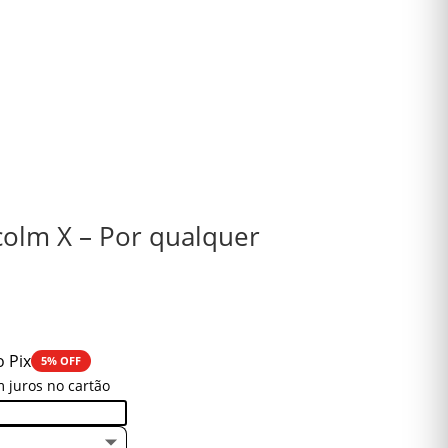
colm X – Por qualquer
o Pix
5% OFF
 juros no cartão