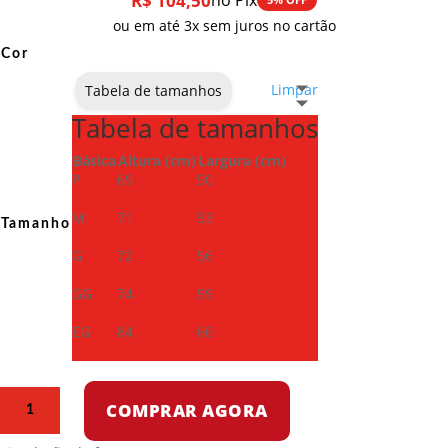
R$
104,50
no Pix
ou em até 3x sem juros no cartão
Cor
Limpar
Tabela de tamanhos
Tabela de tamanhos
Básica
Altura (cm)
Largura (cm)
P
69
50
M
71
53
Tamanho
G
72
56
GG
74
59
EG
84
66
Camiseta
COMPRAR AGORA
Dry
Fit