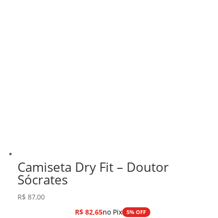
Camiseta Dry Fit – Doutor
Sócrates
R$
87,00
R$
82,65
no Pix
5% OFF