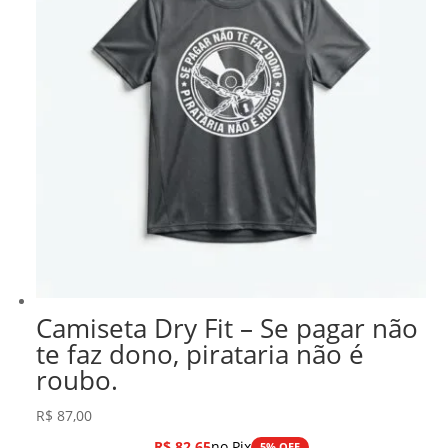
Camiseta Dry Fit – Se pagar não
te faz dono, pirataria não é
roubo.
R$
87,00
R$
82,65
no Pix
5% OFF