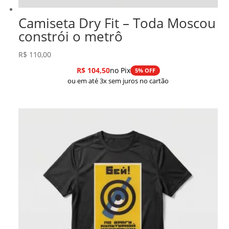
Camiseta Dry Fit – Toda Moscou
constrói o metrô
R$
110,00
R$
104,50
no Pix
5% OFF
ou em até 3x sem juros no cartão