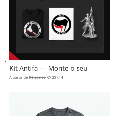
Kit Antifa — Monte o seu
O
O
A partir de
R$
278,99
R$
237,14
preço
preço
original
atual
era:
é:
R$ 278,99.
R$ 237,14.