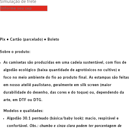
Simulação de frete
-
Liberdade
para
Palestina
quantidade
Pix • Cartão (parcelado) • Boleto
Sobre o produto:
As camisetas são produzidas em uma cadeia sustentável, com fios de
algodão ecológico
(baixa quantidade de agrotóxicos no cultivo) e
foco no meio ambiente do fio ao produto final. As
estampas
são feitas
em nosso ateliê paulistano, geralmente em
silk screen
(maior
durabilidade do desenho, das cores e do toque) ou, dependendo da
arte, em
DTF
ou
DTG
.
Modelos e qualidades:
Algodão 30.1 penteado (básica/baby look):
macio, respirável e
confortável.
Obs.: chumbo e cinza clara podem ter porcentagem de