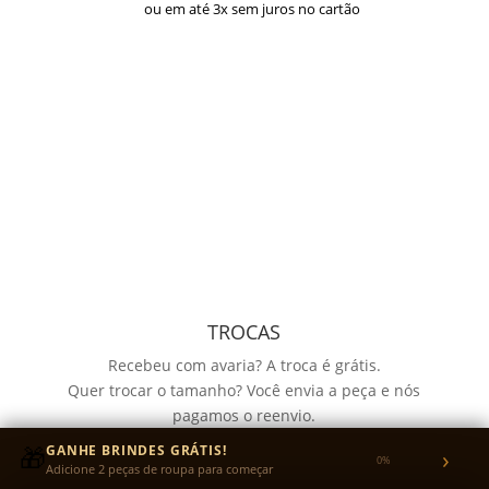
ou em até 3x sem juros no cartão
TROCAS
Recebeu com avaria? A troca é grátis.
Quer trocar o tamanho? Você envia a peça e nós
pagamos o reenvio.
Garantia de 30 dias para defeitos de fabricação no
🎁
GANHE BRINDES GRÁTIS!
›
0%
tecido ou na estampa.
Adicione 2 peças de roupa para começar