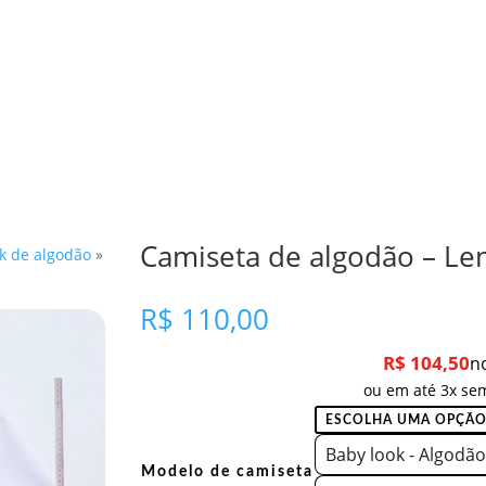
Camiseta de algodão – Le
k de algodão
»
R$
110,00
R$
104,50
n
ou em até 3x sem
Baby look - Algodão
Modelo de camiseta