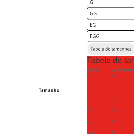
G
GG
EG
EGG
Tabela de tamanhos
Tabela de t
Básica
Altura (cm
P
69
M
71
Tamanho
G
72
GG
74
EG
84
EGG
86