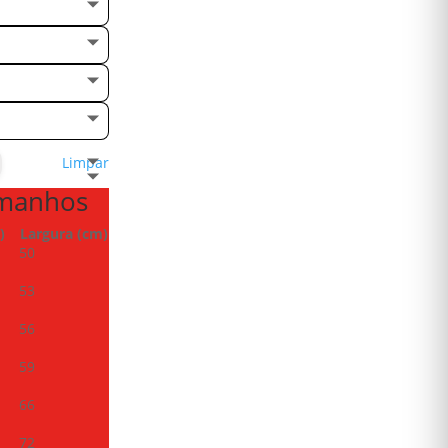
Limpar
amanhos
)
Largura (cm)
50
53
56
59
66
72