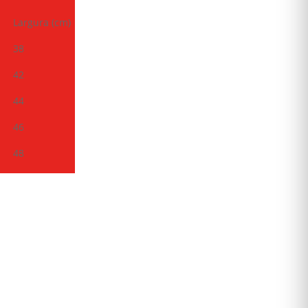
Largura (cm)
38
42
44
46
48