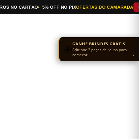
 NO CARTÃO
5% OFF NO PIX
OFERTAS DO CAMARADA
QUEI
GANHE BRINDES GRÁTIS!
🎁
Adicione 2 peças de roupa para
›
começar