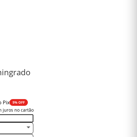
ningrado
o Pix
5% OFF
 juros no cartão