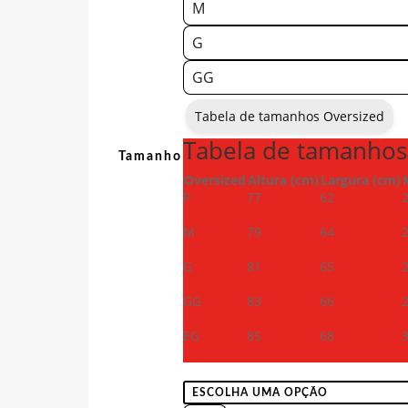
M
G
GG
Tabela de tamanhos Oversized
Tabela de tamanhos
Tamanho
Oversized
Altura (cm)
Largura (cm)
P
77
62
M
79
64
G
81
65
GG
83
66
EG
85
68