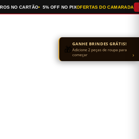
 NO CARTÃO
5% OFF NO PIX
OFERTAS DO CAMARADA
QUEI
GANHE BRINDES GRÁTIS!
🎁
Adicione 2 peças de roupa para
›
começar