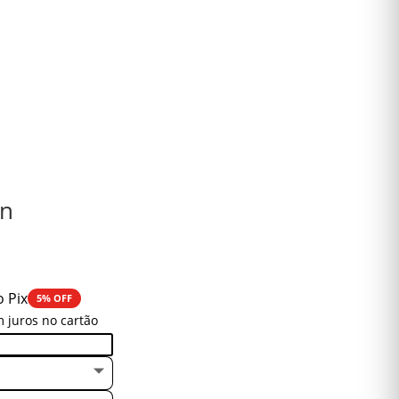
in
o Pix
5% OFF
 juros no cartão