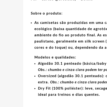
Sobre o produto:
As camisetas são produzidas em uma c
ecológico
(baixa quantidade de agrotóx
ambiente do fio ao produto final. As
e
paulistano, geralmente em
silk screen
(
cores e do toque) ou, dependendo da 
Modelos e qualidades:
Algodão 30.1 penteado (básica/baby 
Obs.: chumbo e cinza clara podem ter p
Oversized (algodão 30.1 penteado):
c
extra.
Obs.: chumbo e cinza clara podem
Dry Fit (100% poliéster):
leve, secage
ideal para treinos e dias quentes.