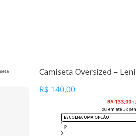
Camiseta Oversized – Len
seta
R$
140,00
R$
133,00
n
ou em até 3x sem
P