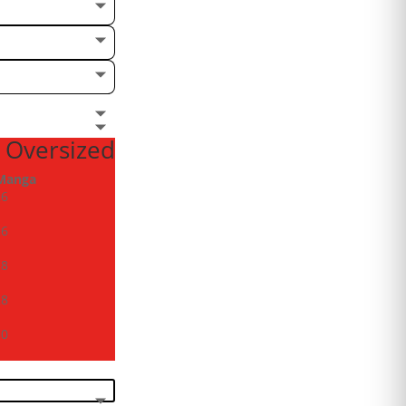
 Oversized
Manga
26
26
28
28
30