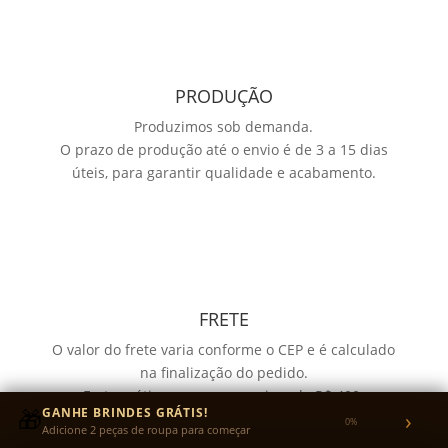
PRODUÇÃO
Produzimos sob demanda.
O prazo de produção até o envio é de 3 a 15 dias
úteis, para garantir qualidade e acabamento.
FRETE
O valor do frete varia conforme o CEP e é calculado
na finalização do pedido.
Frete grátis em compras acima de R$ 400.
🎁
GANHE BRINDES GRÁTIS!
›
0%
Adicione 2 peças de roupa para começar