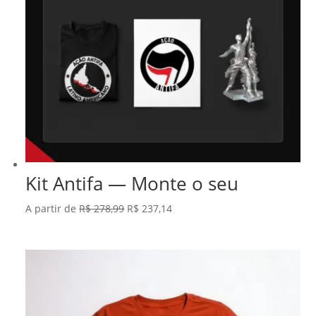
Kit Antifa — Monte o seu
O
O
A partir de
R$
278,99
R$
237,14
preço
preço
original
atual
era:
é:
R$ 278,99.
R$ 237,14.