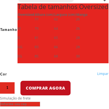
Tabela de tamanhos Oversized
Oversized
Altura (cm)
Largura (cm)
Manga
P
77
62
26
M
79
64
26
Tamanho
G
81
65
28
GG
83
66
28
EG
85
68
30
Limpar
Cor
Camiseta
COMPRAR AGORA
Oversized
-
Simulação de frete
Israel
é