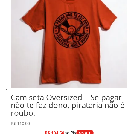
Camiseta Oversized – Se pagar
não te faz dono, pirataria não é
roubo.
R$
110,00
R$
104,50
no Pix
5% OFF