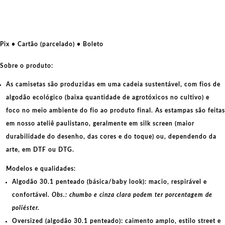
Genocida
quantidade
Pix • Cartão (parcelado) • Boleto
Sobre o produto:
As camisetas são produzidas em uma cadeia sustentável, com fios de
algodão ecológico
(baixa quantidade de agrotóxicos no cultivo) e
foco no meio ambiente do fio ao produto final. As
estampas
são feitas
em nosso ateliê paulistano, geralmente em
silk screen
(maior
durabilidade do desenho, das cores e do toque) ou, dependendo da
arte, em
DTF
ou
DTG
.
Modelos e qualidades:
Algodão 30.1 penteado (básica/baby look):
macio, respirável e
confortável.
Obs.: chumbo e cinza clara podem ter porcentagem de
poliéster.
Oversized (algodão 30.1 penteado):
caimento amplo, estilo street e