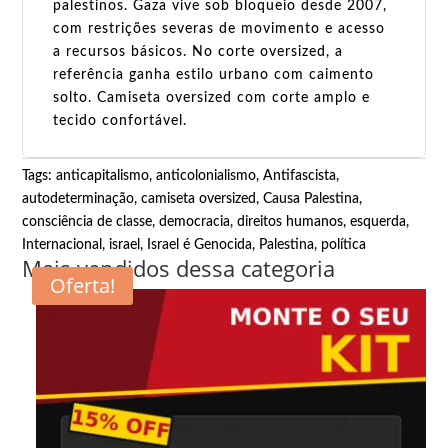
palestinos. Gaza vive sob bloqueio desde 2007,
com restrições severas de movimento e acesso
a recursos básicos. No corte oversized, a
referência ganha estilo urbano com caimento
solto. Camiseta oversized com corte amplo e
tecido confortável.
Tags:
anticapitalismo
,
anticolonialismo
,
Antifascista
,
autodeterminação
,
camiseta oversized
,
Causa Palestina
,
consciência de classe
,
democracia
,
direitos humanos
,
esquerda
,
Internacional
,
israel
,
Israel é Genocida
,
Palestina
,
política
Mais vendidos dessa categoria
Oferta!