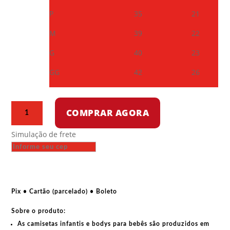
P
35
21
M
39
22
G
40
23
GG
42
26
Camiseta
COMPRAR AGORA
infantil
-
Simulação de frete
Roscosmos
CCCP
quantidade
Pix • Cartão (parcelado) • Boleto
Sobre o produto:
As
camisetas infantis e bodys para bebês
são produzidos em