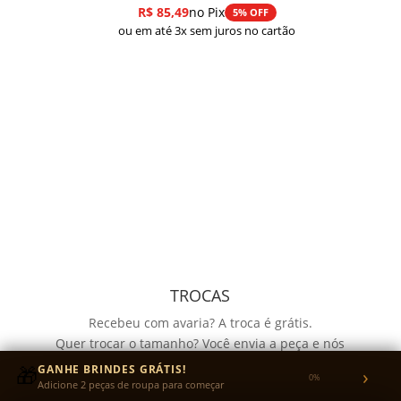
R$
85,49
no Pix
5% OFF
ou em até 3x sem juros no cartão
TROCAS
Recebeu com avaria? A troca é grátis.
Quer trocar o tamanho? Você envia a peça e nós
pagamos o reenvio.
🎁
GANHE BRINDES GRÁTIS!
›
0%
Garantia de 30 dias para defeitos de fabricação no
Adicione 2 peças de roupa para começar