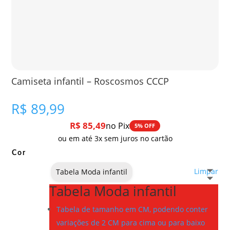
Camiseta infantil – Roscosmos CCCP
R$
89,99
R$
85,49
no Pix
5% OFF
ou em até 3x sem juros no cartão
Cor
Limpar
Tabela Moda infantil
Tabela Moda infantil
Tabela de tamanho em CM, podendo conter
variações de 2 CM para cima ou para baixo