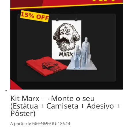
Kit Marx — Monte o seu
(Estátua + Camiseta + Adesivo +
Pôster)
O
O
A partir de
R$
218,99
R$
186,14