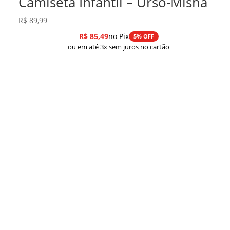
Camiseta Infantil – Urso-Misha
R$
89,99
R$
85,49
no Pix
5% OFF
ou em até 3x sem juros no cartão