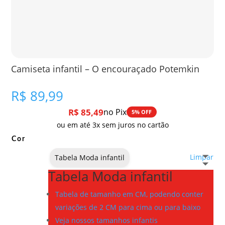
Camiseta infantil – O encouraçado Potemkin
R$
89,99
R$
85,49
no Pix
5% OFF
ou em até 3x sem juros no cartão
Cor
Limpar
Tabela Moda infantil
Tabela Moda infantil
Tabela de tamanho em CM, podendo conter
variações de 2 CM para cima ou para baixo
Veja nossos tamanhos infantis