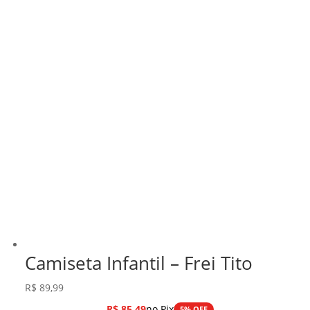
Camiseta Infantil – Frei Tito
R$
89,99
R$
85,49
no Pix
5% OFF