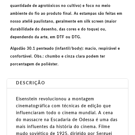
quantidade de agrotóxicos no cultivo) e foco no meio
ambiente do fio ao produto final. As
estampas
são feitas em
nosso ateliê paulistano, geralmente em
silk screen
(maior
durabilidade do desenho, das cores e do toque) ou,
dependendo da arte, em
DTF
ou
DTG
.
Algodão 30.1 penteado (infantil/body):
macio, respirável e
confortável.
Obs.:
chumbo e cinza clara podem ter
porcentagem de poliéster.
DESCRIÇÃO
Eisenstein revolucionou a montagem
cinematográfica com técnicas de edição que
influenciaram todo o cinema mundial. A cena
do massacre na Escadaria de Odessa é uma das
mais influentes da história do cinema. Filme
mudo soviético de 1925, dirigido por Serguei