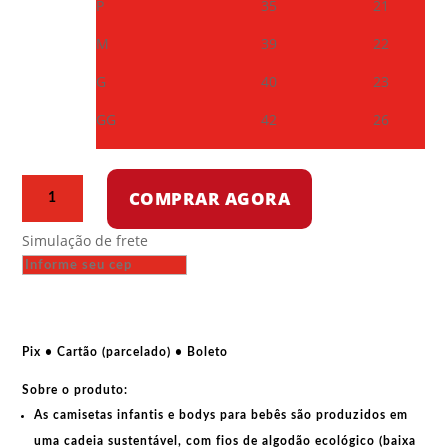
P
35
21
M
39
22
G
40
23
GG
42
26
Camiseta
COMPRAR AGORA
infantil
-
Simulação de frete
O
encouraçado
Potemkin
quantidade
Pix • Cartão (parcelado) • Boleto
Sobre o produto:
As
camisetas infantis e bodys para bebês
são produzidos em
uma cadeia sustentável, com fios de
algodão ecológico
(baixa