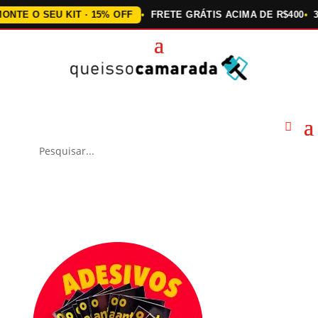
 O SEU KIT · 15% OFF
FRETE GRÁTIS ACIMA DE R$400
3X SE