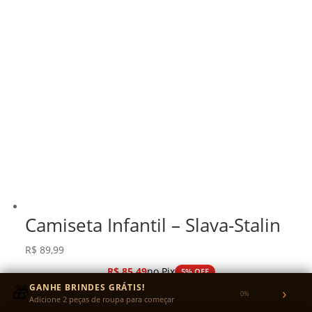
Camiseta Infantil – Slava-Stalin
R$
89,99
R$
85,49
no Pix
5% OFF
ou em até 3x sem juros no cartão
🎁
GANHE BRINDES GRÁTIS!
›
0%
Adicione 2 peças de roupa para começar