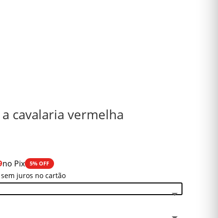
e a cavalaria vermelha
9
no Pix
5% OFF
 sem juros no cartão