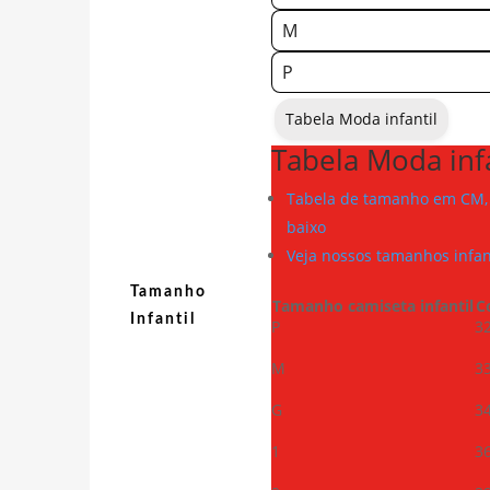
M
P
Tabela Moda infantil
Tabela Moda infa
Tabela de tamanho em CM, 
baixo
Veja nossos tamanhos infan
Tamanho
Tamanho camiseta infantil
C
Infantil
P
3
M
3
G
3
1
3