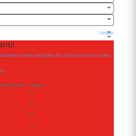
Limpar
ntil
podendo conter variações de 2 CM para cima ou para
tis
omprimento
largura
2
24
3
25
4
26
6
27