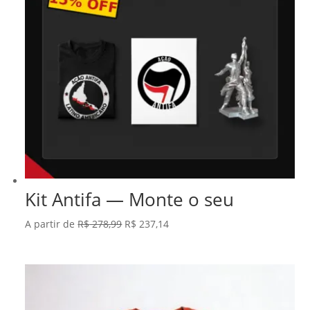
Kit Antifa — Monte o seu
O
O
A partir de
R$
278,99
R$
237,14
preço
preço
original
atual
era:
é:
R$ 278,99.
R$ 237,14.