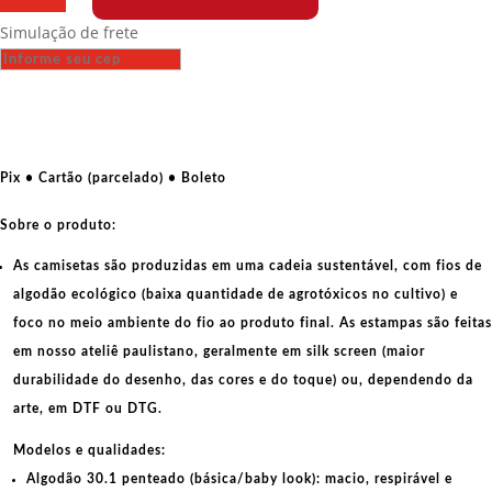
-
Simulação de frete
Fuck
Elon
Musk
quantidade
Pix • Cartão (parcelado) • Boleto
Sobre o produto:
As camisetas são produzidas em uma cadeia sustentável, com fios de
algodão ecológico
(baixa quantidade de agrotóxicos no cultivo) e
foco no meio ambiente do fio ao produto final. As
estampas
são feitas
em nosso ateliê paulistano, geralmente em
silk screen
(maior
durabilidade do desenho, das cores e do toque) ou, dependendo da
arte, em
DTF
ou
DTG
.
Modelos e qualidades:
Algodão 30.1 penteado (básica/baby look):
macio, respirável e