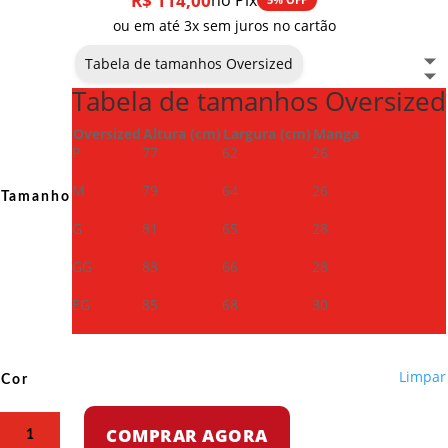
R$
114,00
no Pix
ou em até 3x sem juros no cartão
Tabela de tamanhos Oversized
Tabela de tamanhos Oversized
Oversized
Altura (cm)
Largura (cm)
Manga
P
77
62
26
M
79
64
26
Tamanho
G
81
65
28
GG
83
66
28
EG
85
68
30
Limpar
Cor
Camiseta
COMPRAR AGORA
Oversized