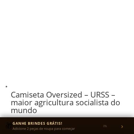
Camiseta Oversized – URSS –
maior agricultura socialista do
mundo
R$
140,00
🎁
GANHE BRINDES GRÁTIS!
›
0%
Adicione 2 peças de roupa para começar
R$
133,00
no Pix
5% OFF