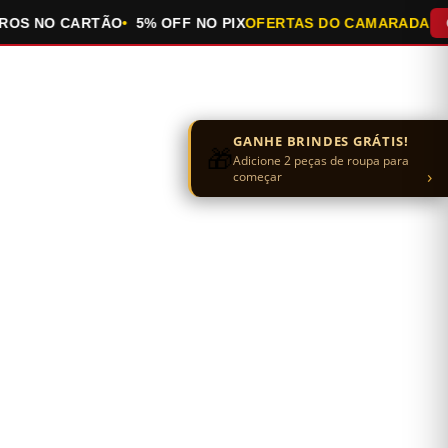
 NO CARTÃO
5% OFF NO PIX
OFERTAS DO CAMARADA
QUEI
GANHE BRINDES GRÁTIS!
🎁
Adicione 2 peças de roupa para
›
começar