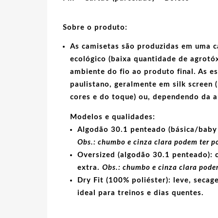
Sobre o produto:
As camisetas são produzidas em uma c
ecológico
(baixa quantidade de agrotóx
ambiente do fio ao produto final. As
e
paulistano, geralmente em
silk screen
(
cores e do toque) ou, dependendo da 
Modelos e qualidades:
Algodão 30.1 penteado (básica/baby 
Obs.: chumbo e cinza clara podem ter p
Oversized (algodão 30.1 penteado):
c
extra.
Obs.: chumbo e cinza clara podem
Dry Fit (100% poliéster):
leve, secage
ideal para treinos e dias quentes.