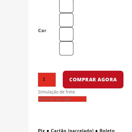
Cor
Camiseta
COMPRAR AGORA
Oversized
-
Simulação de frete
Free
Gaza
quantidade
Pix • Cartão (parcelado) • Boleto