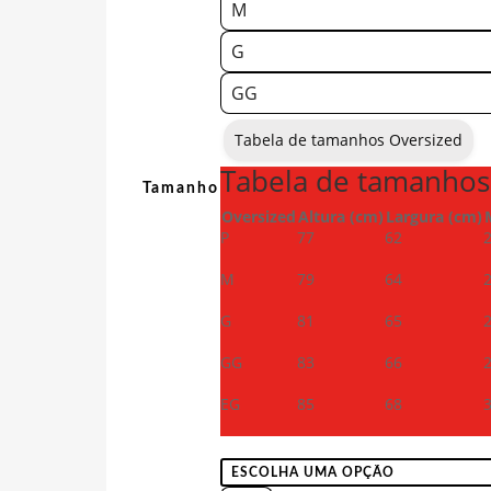
M
G
GG
Tabela de tamanhos Oversized
Tabela de tamanhos
Tamanho
Oversized
Altura (cm)
Largura (cm)
P
77
62
M
79
64
G
81
65
GG
83
66
EG
85
68