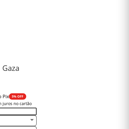
e Gaza
o Pix
5% OFF
 juros no cartão