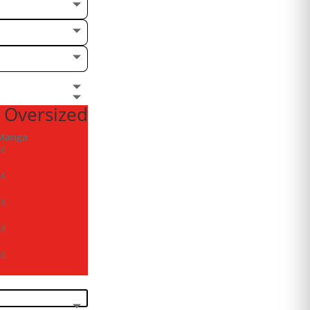
 Oversized
Manga
26
26
28
28
30