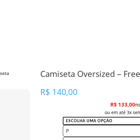
Camiseta Oversized – Fre
seta
R$
140,00
R$
133,00
n
ou em até 3x sem
P