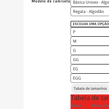
Básica Unisex - Alg
Modelo de camiseta
Regata - Algodão
P
M
G
GG
EG
EGG
Tabela de tamanhos
Tabela de t
Básica
Altura (cm