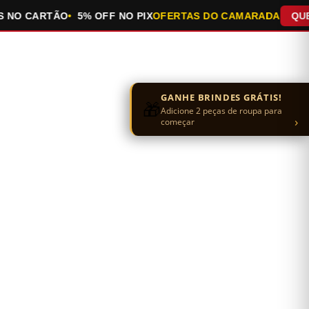
O CARTÃO
5% OFF NO PIX
OFERTAS DO CAMARADA
QUEIMA 
GANHE BRINDES GRÁTIS!
🎁
Adicione 2 peças de roupa para
›
começar