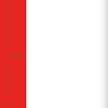
50
53
56
59
66
72
Largura (cm)
38
42
44
46
48