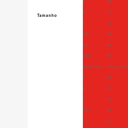
P
69
M
71
Tamanho
G
72
GG
74
EG
84
EGG
86
Baby look
Altura (cm)
P
60
M
62
G
65
GG
67
EG
70