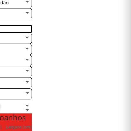
odão
amanhos
)
Largura (cm)