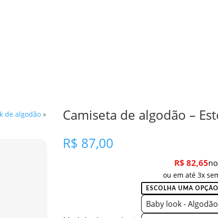
Camiseta de algodão – Est
k de algodão
»
R$
87,00
R$
82,65
no
ou em até 3x sem
Baby look - Algodão