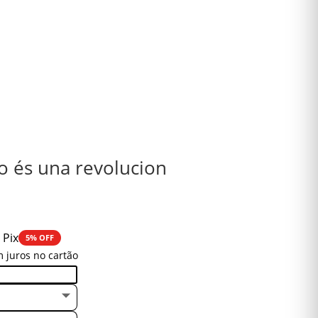
o és una revolucion
 Pix
5% OFF
 juros no cartão