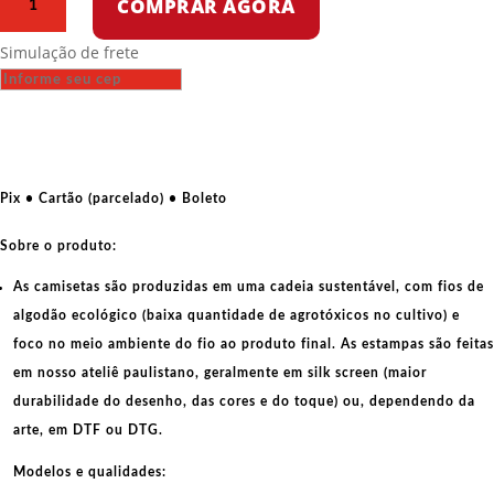
COMPRAR AGORA
Oversized
-
Simulação de frete
Vladimir
Ilyich
Ulianov
Lenin
-
O
Pix • Cartão (parcelado) • Boleto
Líder
Revolucionário
Sobre o produto:
quantidade
As camisetas são produzidas em uma cadeia sustentável, com fios de
algodão ecológico
(baixa quantidade de agrotóxicos no cultivo) e
foco no meio ambiente do fio ao produto final. As
estampas
são feitas
em nosso ateliê paulistano, geralmente em
silk screen
(maior
durabilidade do desenho, das cores e do toque) ou, dependendo da
arte, em
DTF
ou
DTG
.
Modelos e qualidades: