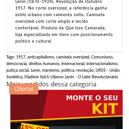
Lenin (1870–1924), Revolução de Outubro
1917. No corte oversized, a referência ganha
estilo urbano com caimento solto. Camiseta
oversized com corte amplo e tecido
confortável. Produto da Que Isso Camarada,
loja especializada em itens com posicionamento
político e cultural.
Tags:
1917
,
anticapitalismo
,
camiseta oversized
,
Comunismo
,
democracia
,
direitos humanos
,
Internacional
,
internacionalismo
,
justiça social
,
Lenin
,
marxismo
,
política
,
revolução
,
URSS - União
Soviética
,
Vladimir Ilyich Ulianov Lenin - O Líder Revolucionário
Mais vendidos dessa categoria
Oferta!