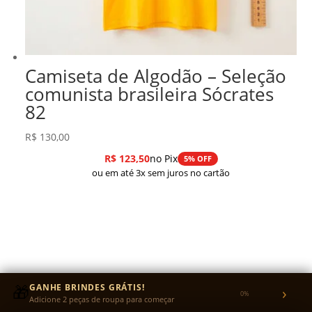
Camiseta de Algodão – Seleção
comunista brasileira Sócrates
82
R$
130,00
R$
123,50
no Pix
5% OFF
ou em até 3x sem juros no cartão
🎁
GANHE BRINDES GRÁTIS!
›
0%
Adicione 2 peças de roupa para começar