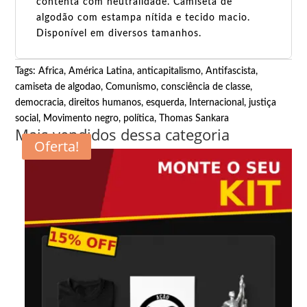
contenta com neutralidade. Camiseta de
algodão com estampa nítida e tecido macio.
Disponível em diversos tamanhos.
Tags:
Africa
,
América Latina
,
anticapitalismo
,
Antifascista
,
camiseta de algodao
,
Comunismo
,
consciência de classe
,
democracia
,
direitos humanos
,
esquerda
,
Internacional
,
justiça
social
,
Movimento negro
,
política
,
Thomas Sankara
Mais vendidos dessa categoria
Oferta!