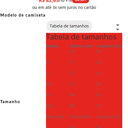
R$
82,65
no Pix
ou em até 3x sem juros no cartão
Modelo de camiseta
Tabela de tamanhos
Tabela de tamanhos
Básica
Altura (cm)
Largura (cm)
P
69
50
M
71
53
G
72
56
GG
74
59
EG
84
66
Tamanho
EGG
86
72
Baby look
Altura (cm)
Largura (cm)
P
60
38