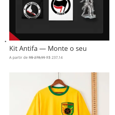
Kit Antifa — Monte o seu
O
O
A partir de
R$
278,99
R$
237,14
preço
preço
original
atual
era:
é:
R$ 278,99.
R$ 237,14.