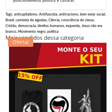
posicionamento político e cultural.
Tags:
anticapitalismo
,
Antifascista
,
antirracismo
,
bem-estar social
,
Brasil
,
camiseta de algodao
,
Ciência
,
consciência de classe
,
Cristão
,
democracia
,
direitos humanos
,
esquerda
,
Jesus não era
branco
,
Movimento negro
,
política
Mais vendidos dessa categoria
Oferta!