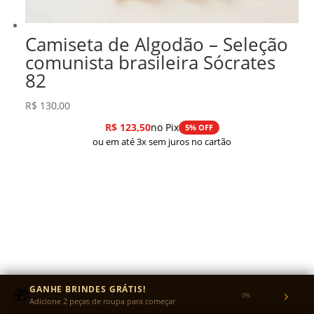
Camiseta de Algodão – Seleção
comunista brasileira Sócrates
82
R$
130,00
R$
123,50
no Pix
5% OFF
ou em até 3x sem juros no cartão
🎁
GANHE BRINDES GRÁTIS!
›
0%
Adicione 2 peças de roupa para começar