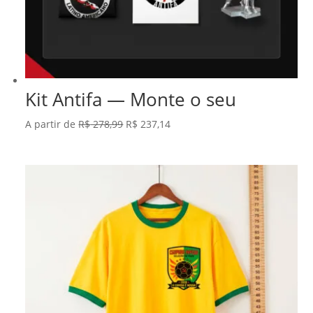
Kit Antifa — Monte o seu
O
O
A partir de
R$
278,99
R$
237,14
preço
preço
original
atual
era:
é:
R$ 278,99.
R$ 237,14.