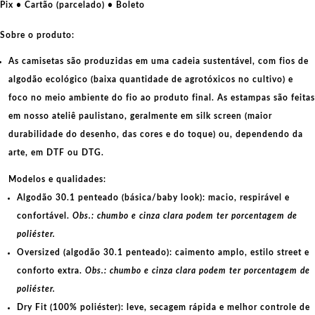
quantidade
Pix • Cartão (parcelado) • Boleto
Sobre o produto:
As camisetas são produzidas em uma cadeia sustentável, com fios de
algodão ecológico
(baixa quantidade de agrotóxicos no cultivo) e
foco no meio ambiente do fio ao produto final. As
estampas
são feitas
em nosso ateliê paulistano, geralmente em
silk screen
(maior
durabilidade do desenho, das cores e do toque) ou, dependendo da
arte, em
DTF
ou
DTG
.
Modelos e qualidades:
Algodão 30.1 penteado (básica/baby look):
macio, respirável e
confortável.
Obs.: chumbo e cinza clara podem ter porcentagem de
poliéster.
Oversized (algodão 30.1 penteado):
caimento amplo, estilo street e
conforto extra.
Obs.: chumbo e cinza clara podem ter porcentagem de
poliéster.
Dry Fit (100% poliéster):
leve, secagem rápida e melhor controle de