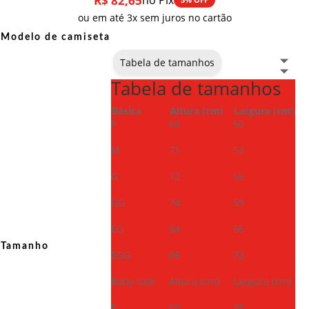
R$
82,65
no Pix
ou em até 3x sem juros no cartão
Modelo de camiseta
Tabela de tamanhos
Tabela de tamanhos
Básica
Altura (cm)
Largura (cm)
P
69
50
M
71
53
G
72
56
GG
74
59
EG
84
66
Tamanho
EGG
86
72
Baby look
Altura (cm)
Largura (cm)
P
60
38