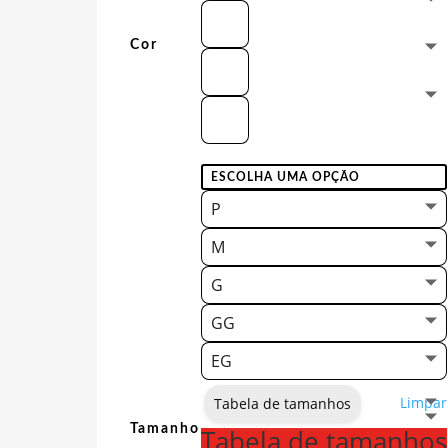
Cor
P
M
G
GG
EG
Limpar
Tabela de tamanhos
Tamanho
Tabela de tamanhos