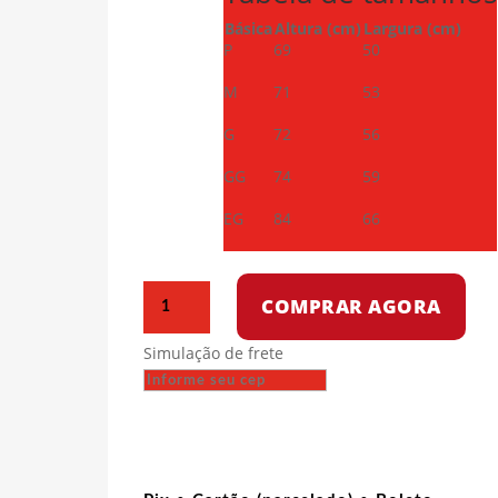
Básica
Altura (cm)
Largura (cm)
P
69
50
M
71
53
G
72
56
GG
74
59
EG
84
66
Camiseta
COMPRAR AGORA
Dry
Fit
Simulação de frete
-
Guerrilheira
EZLN
quantidade