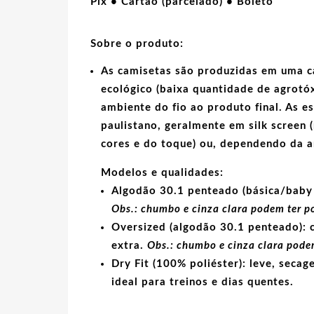
Pix • Cartão (parcelado) • Boleto
Sobre o produto:
As camisetas são produzidas em uma c
ecológico
(baixa quantidade de agrotóx
ambiente do fio ao produto final. As
e
paulistano, geralmente em
silk screen
(
cores e do toque) ou, dependendo da 
Modelos e qualidades:
Algodão 30.1 penteado (básica/baby 
Obs.: chumbo e cinza clara podem ter p
Oversized (algodão 30.1 penteado):
c
extra.
Obs.: chumbo e cinza clara podem
Dry Fit (100% poliéster):
leve, secage
ideal para treinos e dias quentes.