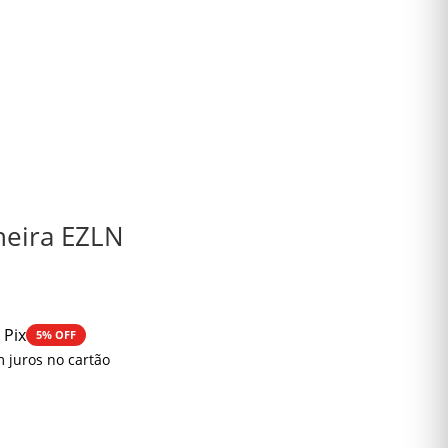
lheira EZLN
 Pix
5% OFF
 juros no cartão