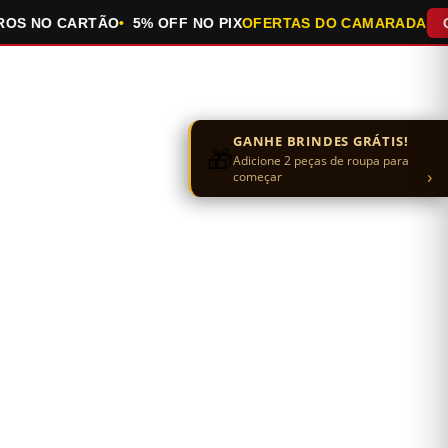
 NO CARTÃO
5% OFF NO PIX
OFERTAS DO CAMARADA
QUEI
GANHE BRINDES GRÁTIS!
🎁
Adicione 2 peças de roupa para
›
começar