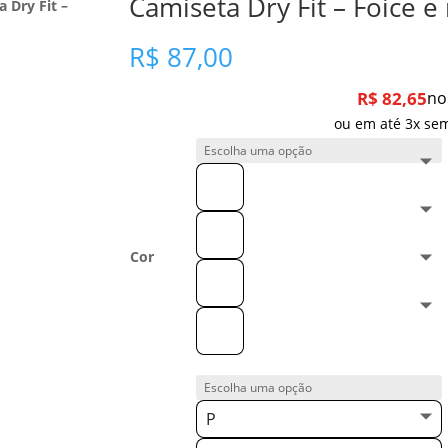
Camiseta Dry Fit – Foice 
 Dry Fit –
R$
87,00
R$
82,65
no
ou em até 3x sem
Cor
P