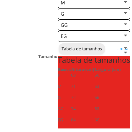
M
G
GG
EG
Limpar
Tabela de tamanhos
Tamanho
Tabela de tamanhos
Básica
Altura (cm)
Largura (cm)
P
69
50
M
71
53
G
72
56
GG
74
59
EG
84
66