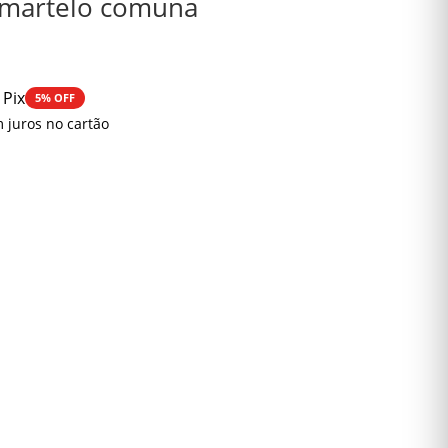
e martelo comuna
 Pix
5% OFF
 juros no cartão