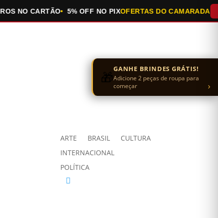
S NO CARTÃO
5% OFF NO PIX
OFERTAS DO CAMARADA
QUE
GANHE BRINDES GRÁTIS!
🎁
Adicione 2 peças de roupa para
›
começar
ARTE
BRASIL
CULTURA
INTERNACIONAL
POLÍTICA