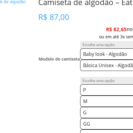
Camiseta de algodão – Eat
ok de algodão
R$
87,00
R$
82,65
no
ou em até 3x sem
Baby look - Algodão
Modelo de camiseta
Básica Unisex - Algod
P
M
G
GG