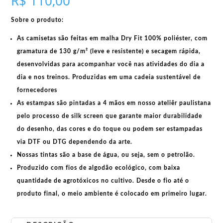
R$
110,00
quantidade
Sobre o produto:
As camisetas são feitas em
malha Dry Fit 100% poliéster
, com
gramatura de 130 g/m²
(leve e resistente) e
secagem rápida
,
desenvolvidas para acompanhar você nas atividades do dia a
dia e nos treinos. Produzidas em uma
cadeia sustentável de
fornecedores
As estampas são pintadas a 4 mãos em nosso ateliêr paulistana
pelo processo de silk screen que garante maior durabilidade
do desenho, das cores e do toque ou podem ser estampadas
via DTF ou DTG dependendo da arte.
Nossas tintas são a base de água, ou seja, sem o petrolão.
Produzido com fios de algodão ecológico, com baixa
quantidade de agrotóxicos no cultivo. Desde o fio até o
produto final, o meio ambiente é colocado em primeiro lugar.