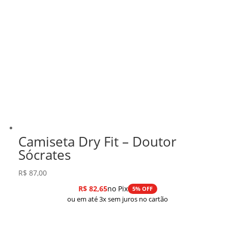
Camiseta Dry Fit – Doutor
Sócrates
R$
87,00
R$
82,65
no Pix
5% OFF
ou em até 3x sem juros no cartão