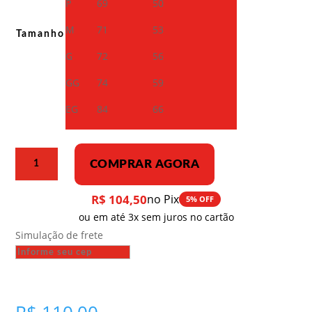
P
69
50
M
71
53
Tamanho
G
72
56
GG
74
59
EG
84
66
Camiseta
COMPRAR AGORA
Dry
Fit
R$
104,50
no Pix
5% OFF
–
ou em até 3x sem juros no cartão
Velocidade
Simulação de frete
máxima
para
o
Plano
Quinquenal