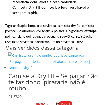
referência com leveza e respirabilidade.
Camiseta Dry Fit com tecido leve, respirável e
secagem rápida.
Tags:
anticapitalismo
,
arte soviética
,
camiseta dry fit
,
camiseta
política
,
Comunismo
,
consciência política
,
Dolgorukov
,
estampa
política
,
plano quinquenal
,
propaganda soviética
,
resistência
,
revolução soviética
,
Socialismo
,
União Soviética
,
URSS
Mais vendidos dessa categoria
Camiseta Dry Fit – Se pagar não
te faz dono, pirataria não é
roubo.
R$
87,00
R$
82,65
no Pix
5% OFF