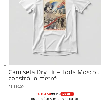
Camiseta Dry Fit – Toda Moscou
constrói o metrô
R$
110,00
R$
104,50
no Pix
5% OFF
ou em até 3x sem juros no cartão