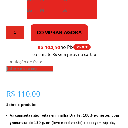
EG
84
66
Camiseta
COMPRAR AGORA
Dry
Fit
R$
104,50
no Pix
5% OFF
–
ou em até 3x sem juros no cartão
O
Simulação de frete
povo
chinês
não
tolera
invasão
R$
110,00
de
outros
Sobre o produto:
países
quantidade
As camisetas são feitas em
malha Dry Fit 100% poliéster
, com
gramatura de 130 g/m²
(leve e resistente) e
secagem rápida
,