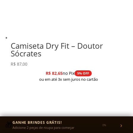
Camiseta Dry Fit – Doutor
Sócrates
R$
87,00
R$
82,65
no Pix
5% OFF
ou em até 3x sem juros no cartão
🎁
GANHE BRINDES GRÁTIS!
›
0%
Adicione 2 peças de roupa para começar