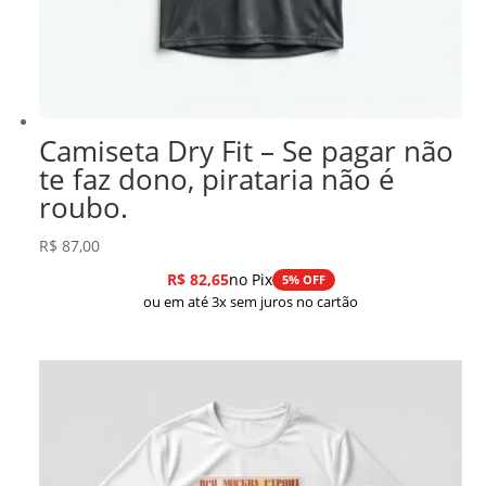
Camiseta Dry Fit – Se pagar não
te faz dono, pirataria não é
roubo.
R$
87,00
R$
82,65
no Pix
5% OFF
ou em até 3x sem juros no cartão