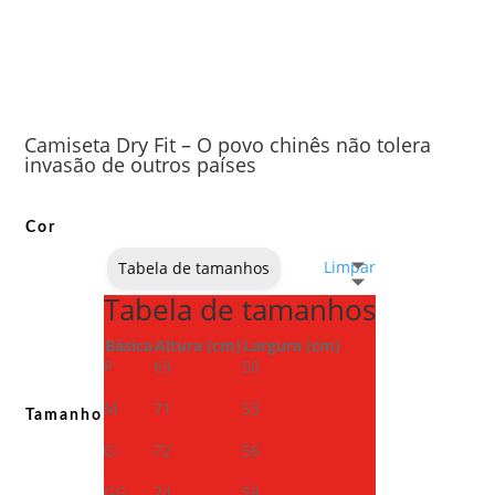
Camiseta Dry Fit – O povo chinês não tolera
invasão de outros países
Cor
Limpar
Tabela de tamanhos
Tabela de tamanhos
Básica
Altura (cm)
Largura (cm)
P
69
50
M
71
53
Tamanho
G
72
56
GG
74
59