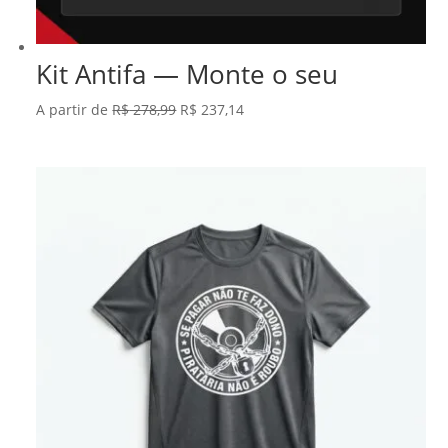
Kit Antifa — Monte o seu
O
O
A partir de
R$
278,99
R$
237,14
preço
preço
original
atual
era:
é:
R$ 278,99.
R$ 237,14.