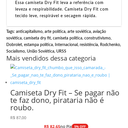
Essa camiseta Dry Fit leva a referência com
leveza e respirabilidade. Camiseta Dry Fit com
tecido leve, respirável e secagem rápida.
Tags:
anticapitalismo
,
arte política
,
arte soviética
,
aviação
soviética
,
camiseta dry fit
,
camiseta política
,
construtivismo
,
Dobrolet
,
estampa política
,
Internacional
,
resistência
,
Rodchenko
,
Socialismo
,
União Soviética
,
URSS
Mais vendidos dessa categoria
Camiseta Dry Fit – Se pagar não
te faz dono, pirataria não é
roubo.
R$
87,00
R$
82,65
no Pix
5% OFF