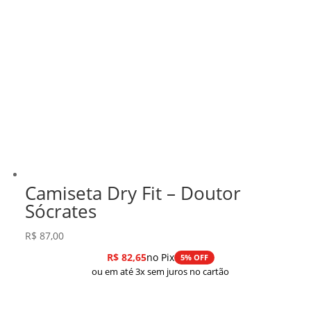
Camiseta Dry Fit – Doutor
Sócrates
R$
87,00
R$
82,65
no Pix
5% OFF
ou em até 3x sem juros no cartão