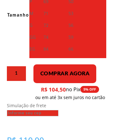
P
69
50
M
71
53
Tamanho
G
72
56
GG
74
59
EG
84
66
Camiseta
COMPRAR AGORA
Dry
Fit
R$
104,50
no Pix
5% OFF
–
ou em até 3x sem juros no cartão
Dobrolet
Simulação de frete
aviação
soviética
-
Rodchenko
1923