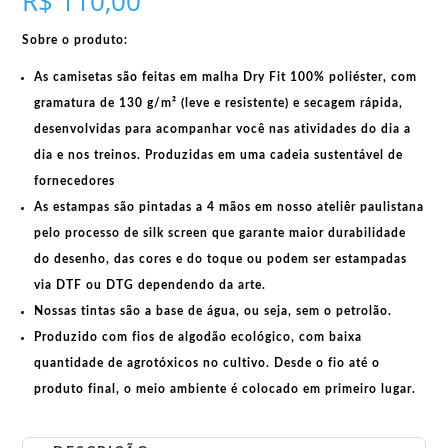
R$
110,00
quantidade
Sobre o produto:
As camisetas são feitas em
malha Dry Fit 100% poliéster
, com
gramatura de 130 g/m²
(leve e resistente) e
secagem rápida
,
desenvolvidas para acompanhar você nas atividades do dia a
dia e nos treinos. Produzidas em uma
cadeia sustentável de
fornecedores
As estampas são pintadas a 4 mãos em nosso ateliêr paulistana
pelo processo de silk screen que garante maior durabilidade
do desenho, das cores e do toque ou podem ser estampadas
via DTF ou DTG dependendo da arte.
Nossas tintas são a base de água, ou seja, sem o petrolão.
Produzido com fios de algodão ecológico, com baixa
quantidade de agrotóxicos no cultivo. Desde o fio até o
produto final, o meio ambiente é colocado em primeiro lugar.