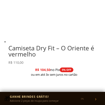
Camiseta Dry Fit – O Oriente é
vermelho
R$
110,00
R$
104,50
no Pix
5% OFF
ou em até 3x sem juros no cartão
🎁
GANHE BRINDES GRÁTIS!
›
0%
Adicione 2 peças de roupa para começar