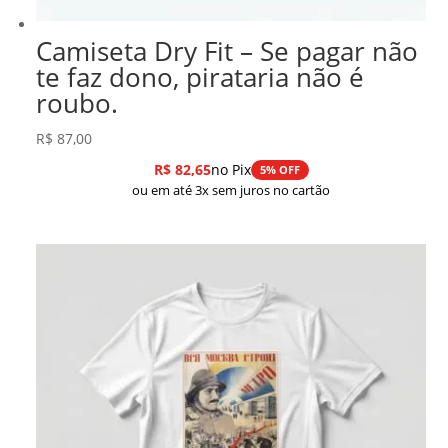
Camiseta Dry Fit – Se pagar não
te faz dono, pirataria não é
roubo.
R$
87,00
R$
82,65
no Pix
5% OFF
ou em até 3x sem juros no cartão