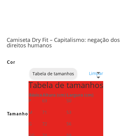
Camiseta Dry Fit – Capitalismo: negação dos
direitos humanos
Cor
Limpar
Tabela de tamanhos
Tabela de tamanhos
Básica
Altura (cm)
Largura (cm)
P
69
50
M
71
53
Tamanho
G
72
56
GG
74
59