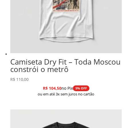
Camiseta Dry Fit – Toda Moscou
constrói o metrô
R$
110,00
R$
104,50
no Pix
5% OFF
ou em até 3x sem juros no cartão