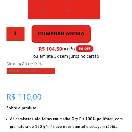
EG
84
66
Camiseta
COMPRAR AGORA
Dry
Fit
R$
104,50
no Pix
5% OFF
–
ou em até 3x sem juros no cartão
Capitalismo:
Simulação de frete
negação
dos
direitos
humanos
quantidade
R$
110,00
Sobre o produto:
As camisetas são feitas em
malha Dry Fit 100% poliéster
, com
gramatura de 130 g/m²
(leve e resistente) e
secagem rápida
,