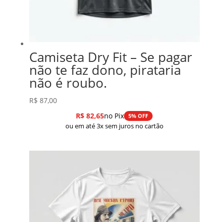
Camiseta Dry Fit – Se pagar
não te faz dono, pirataria
não é roubo.
R$
87,00
R$
82,65
no Pix
5% OFF
ou em até 3x sem juros no cartão