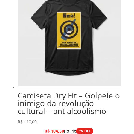
Camiseta Dry Fit – Golpeie o
inimigo da revolução
cultural – antialcoolismo
R$
110,00
R$
104,50
no Pix
5% OFF