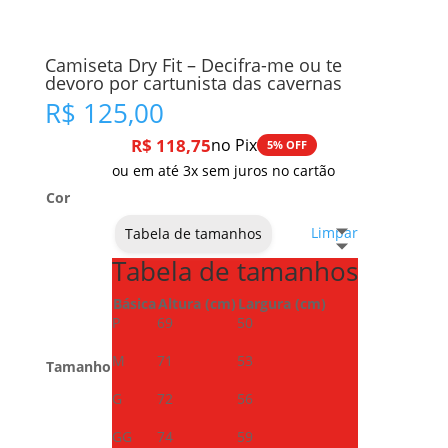
Camiseta Dry Fit – Decifra-me ou te
devoro por cartunista das cavernas
R$
125,00
R$
118,75
no Pix
5% OFF
ou em até 3x sem juros no cartão
Cor
Limpar
Tabela de tamanhos
Tabela de tamanhos
Básica
Altura (cm)
Largura (cm)
P
69
50
M
71
53
Tamanho
G
72
56
GG
74
59