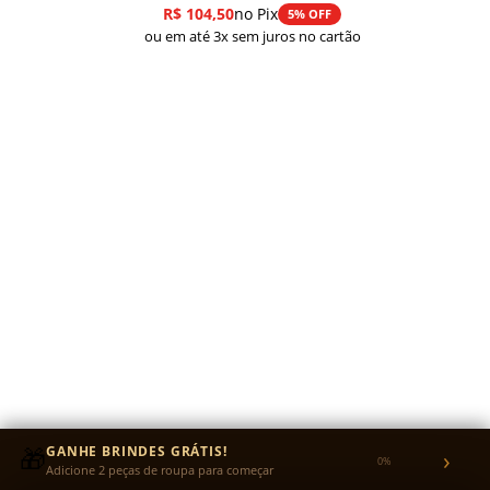
R$
104,50
no Pix
5% OFF
ou em até 3x sem juros no cartão
TROCAS
🎁
GANHE BRINDES GRÁTIS!
›
0%
Adicione 2 peças de roupa para começar
Recebeu com avaria? A troca é grátis.