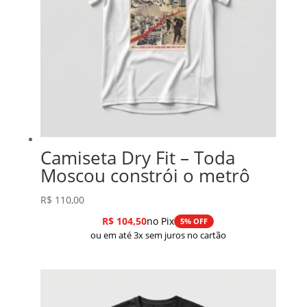
Camiseta Dry Fit – Toda
Moscou constrói o metrô
R$
110,00
R$
104,50
no Pix
5% OFF
ou em até 3x sem juros no cartão