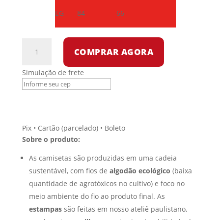
EG
84
66
Camiseta
COMPRAR AGORA
Dry
Fit
Simulação de frete
-
Decifra-
me
ou
te
Pix • Cartão (parcelado) • Boleto
devoro
Sobre o produto:
por
cartunista
As camisetas são produzidas em uma cadeia
das
sustentável, com fios de
algodão ecológico
(baixa
cavernas
quantidade de agrotóxicos no cultivo) e foco no
quantidade
meio ambiente do fio ao produto final. As
estampas
são feitas em nosso ateliê paulistano,