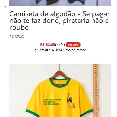
Camiseta de algodão – Se pagar
não te faz dono, pirataria não é
roubo.
R$
87,00
R$
82,65
no Pix
5% OFF
ou em até 3x sem juros no cartão