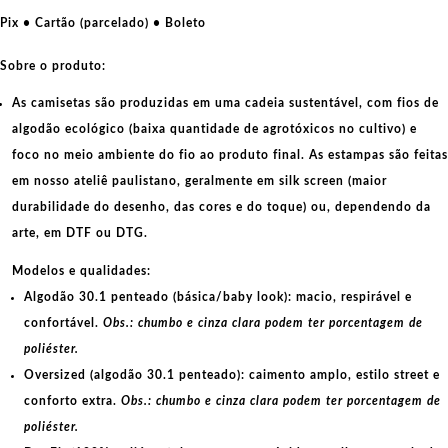
exército
Pix • Cartão (parcelado) • Boleto
popular
coreano
Sobre o produto:
quantidade
As camisetas são produzidas em uma cadeia sustentável, com fios de
algodão ecológico
(baixa quantidade de agrotóxicos no cultivo) e
foco no meio ambiente do fio ao produto final. As
estampas
são feitas
em nosso ateliê paulistano, geralmente em
silk screen
(maior
durabilidade do desenho, das cores e do toque) ou, dependendo da
arte, em
DTF
ou
DTG
.
Modelos e qualidades:
Algodão 30.1 penteado (básica/baby look):
macio, respirável e
confortável.
Obs.: chumbo e cinza clara podem ter porcentagem de
poliéster.
Oversized (algodão 30.1 penteado):
caimento amplo, estilo street e
conforto extra.
Obs.: chumbo e cinza clara podem ter porcentagem de
poliéster.