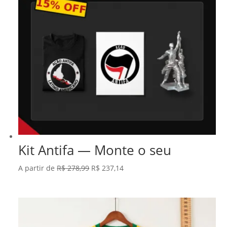
Kit Antifa — Monte o seu
O
O
A partir de
R$
278,99
R$
237,14
preço
preço
original
atual
era:
é:
R$ 278,99.
R$ 237,14.