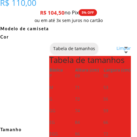
R$
110,00
R$
104,50
no Pix
5% OFF
ou em até 3x sem juros no cartão
Modelo de camiseta
Cor
Limpar
Tabela de tamanhos
Tabela de tamanhos
Básica
Altura (cm)
Largura (cm)
P
69
50
M
71
53
G
72
56
GG
74
59
EG
84
66
Tamanho
EGG
86
72