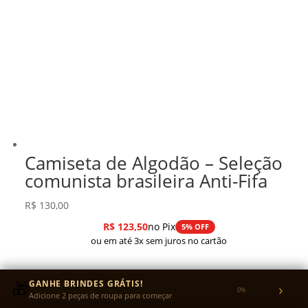
Camiseta de Algodão – Seleção
comunista brasileira Anti-Fifa
R$
130,00
R$
123,50
no Pix
5% OFF
ou em até 3x sem juros no cartão
🎁
GANHE BRINDES GRÁTIS!
›
0%
Adicione 2 peças de roupa para começar