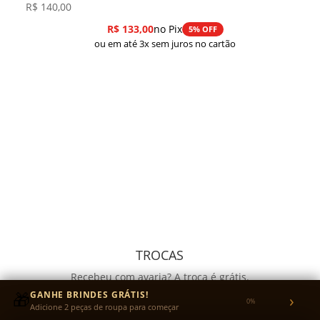
R$
140,00
R$
133,00
no Pix
5% OFF
ou em até 3x sem juros no cartão
TROCAS
Recebeu com avaria? A troca é grátis.
Quer trocar o tamanho? Você envia a peça e nós
🎁
GANHE BRINDES GRÁTIS!
›
0%
Adicione 2 peças de roupa para começar
pagamos o reenvio.