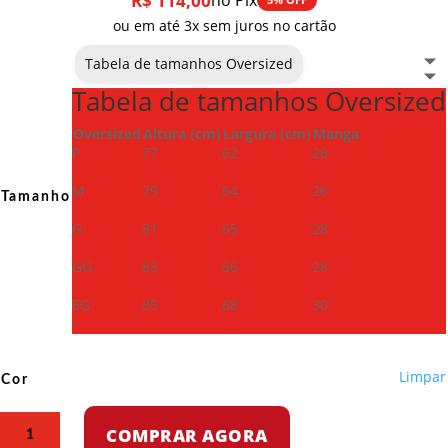
R$
114,00
no Pix
ou em até 3x sem juros no cartão
Tabela de tamanhos Oversized
Tabela de tamanhos Oversized
Oversized
Altura (cm)
Largura (cm)
Manga
P
77
62
26
M
79
64
26
Tamanho
G
81
65
28
GG
83
66
28
EG
85
68
30
Limpar
Cor
Camiseta
COMPRAR AGORA
Oversized