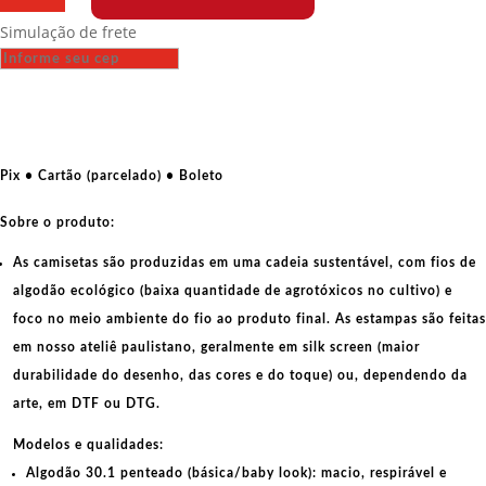
-
Simulação de frete
Vacina
sim
-
Só
o
SUS
Pix • Cartão (parcelado) • Boleto
salva
quantidade
Sobre o produto:
As camisetas são produzidas em uma cadeia sustentável, com fios de
algodão ecológico
(baixa quantidade de agrotóxicos no cultivo) e
foco no meio ambiente do fio ao produto final. As
estampas
são feitas
em nosso ateliê paulistano, geralmente em
silk screen
(maior
durabilidade do desenho, das cores e do toque) ou, dependendo da
arte, em
DTF
ou
DTG
.
Modelos e qualidades:
Algodão 30.1 penteado (básica/baby look):
macio, respirável e