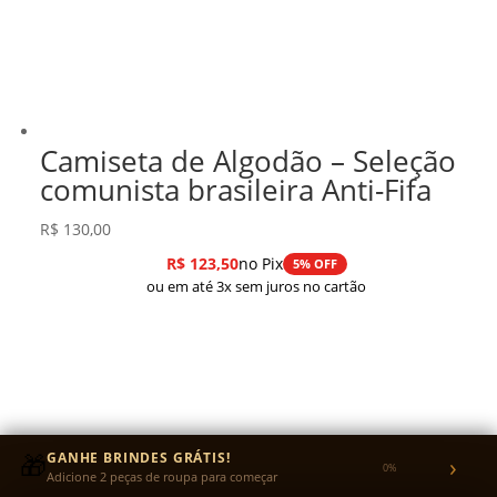
Camiseta de Algodão – Seleção
comunista brasileira Anti-Fifa
R$
130,00
R$
123,50
no Pix
5% OFF
ou em até 3x sem juros no cartão
🎁
GANHE BRINDES GRÁTIS!
›
0%
Adicione 2 peças de roupa para começar