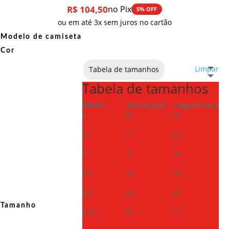
R$
104,50
no Pix
5% OFF
ou em até 3x sem juros no cartão
Modelo de camiseta
Cor
Limpar
Tabela de tamanhos
Tabela de tamanhos
Básica
Altura (cm)
Largura (cm)
P
69
50
M
71
53
G
72
56
GG
74
59
EG
84
66
Tamanho
EGG
86
72