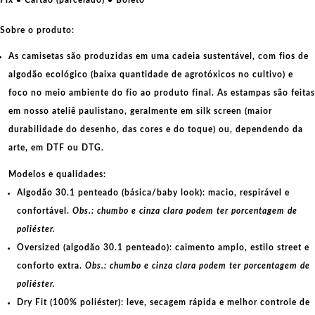
para
a
Sobre o produto:
vitória
As camisetas são produzidas em uma cadeia sustentável, com fios de
quantidade
algodão ecológico
(baixa quantidade de agrotóxicos no cultivo) e
foco no meio ambiente do fio ao produto final. As
estampas
são feitas
em nosso ateliê paulistano, geralmente em
silk screen
(maior
durabilidade do desenho, das cores e do toque) ou, dependendo da
arte, em
DTF
ou
DTG
.
Modelos e qualidades:
Algodão 30.1 penteado (básica/baby look):
macio, respirável e
confortável.
Obs.: chumbo e cinza clara podem ter porcentagem de
poliéster.
Oversized (algodão 30.1 penteado):
caimento amplo, estilo street e
conforto extra.
Obs.: chumbo e cinza clara podem ter porcentagem de
poliéster.
Dry Fit (100% poliéster):
leve, secagem rápida e melhor controle de