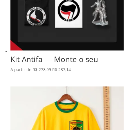
Kit Antifa — Monte o seu
O
O
A partir de
R$
278,99
R$
237,14
preço
preço
original
atual
era:
é:
R$ 278,99.
R$ 237,14.