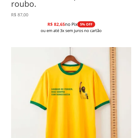
roubo.
R$
87,00
R$
82,65
no Pix
5% OFF
ou em até 3x sem juros no cartão