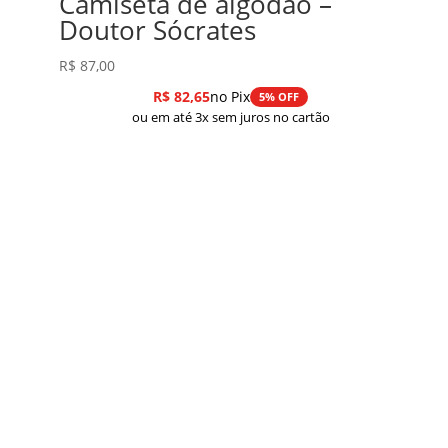
Camiseta de algodão –
Doutor Sócrates
R$
87,00
R$
82,65
no Pix
5% OFF
ou em até 3x sem juros no cartão