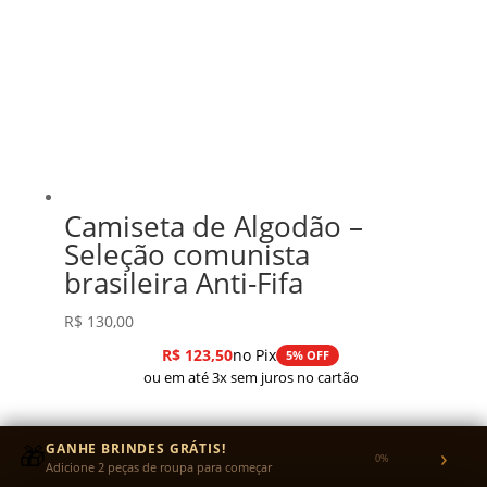
Camiseta de Algodão –
Seleção comunista
brasileira Anti-Fifa
R$
130,00
R$
123,50
no Pix
5% OFF
ou em até 3x sem juros no cartão
🎁
GANHE BRINDES GRÁTIS!
›
0%
Adicione 2 peças de roupa para começar