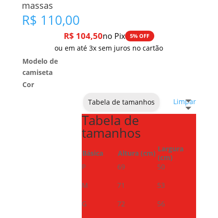
massas
R$
110,00
R$
104,50
no Pix
5% OFF
ou em até 3x sem juros no cartão
Modelo de
camiseta
Cor
Limpar
Tabela de tamanhos
Tabela de
tamanhos
Largura
Básica
Altura (cm)
(cm)
P
69
50
M
71
53
G
72
56