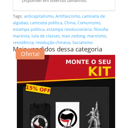
Disponível em diversos tamanhos.
Tags:
anticapitalismo
,
Antifascismo
,
camiseta de
algodao
,
camiseta política
,
China
,
Comunismo
,
estampa política
,
estampa revolucionária
,
filosofia
marxista
,
luta de classes
,
mao zedong
,
marxismo
,
resistência
,
revolução chinesa
,
Socialismo
Mais vendidos dessa categoria
Oferta!