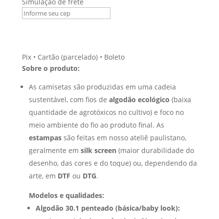
Simulação de frete
–
Transforme
a
filosofia
em
Pix • Cartão (parcelado) • Boleto
arma
Sobre o produto:
afiada
nas
As camisetas são produzidas em uma cadeia
mãos
sustentável, com fios de
algodão ecológico
(baixa
das
quantidade de agrotóxicos no cultivo) e foco no
massas
meio ambiente do fio ao produto final. As
quantidade
estampas
são feitas em nosso ateliê paulistano,
geralmente em
silk screen
(maior durabilidade do
desenho, das cores e do toque) ou, dependendo da
arte, em
DTF
ou
DTG
.
Modelos e qualidades:
Algodão 30.1 penteado (básica/baby look):