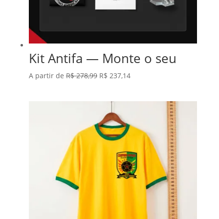
Kit Antifa — Monte o seu
O
O
A partir de
R$
278,99
R$
237,14
preço
preço
original
atual
era:
é:
R$ 278,99.
R$ 237,14.