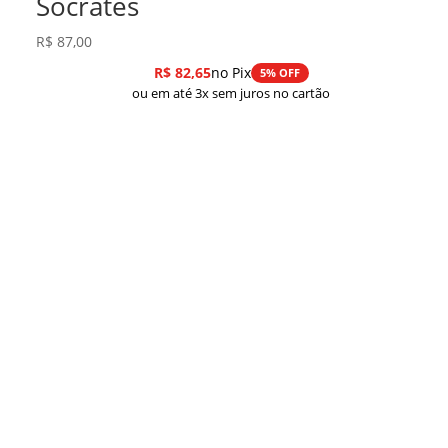
Sócrates
R$
87,00
R$
82,65
no Pix
5% OFF
ou em até 3x sem juros no cartão