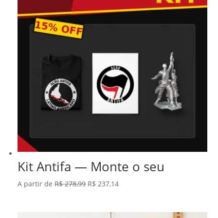
Kit Antifa — Monte o seu
O
O
A partir de
R$
278,99
R$
237,14
preço
preço
original
atual