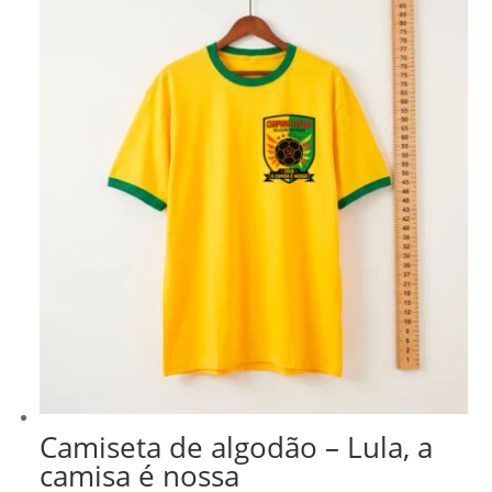
era:
é:
R$ 278,99.
R$ 237,14.
Camiseta de algodão – Lula, a
camisa é nossa