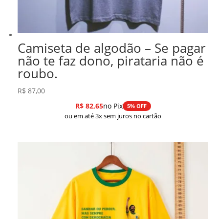
Camiseta de algodão – Se pagar
não te faz dono, pirataria não é
roubo.
R$
87,00
R$
82,65
no Pix
5% OFF
ou em até 3x sem juros no cartão