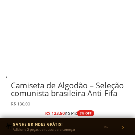
Camiseta de Algodão – Seleção
comunista brasileira Anti-Fifa
R$
130,00
R$
123,50
no Pix
5% OFF
ou em até 3x sem juros no cartão
🎁
GANHE BRINDES GRÁTIS!
›
0%
Adicione 2 peças de roupa para começar