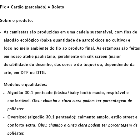
há
Pix • Cartão (parcelado) • Boleto
movimento
revolucionário
Sobre o produto:
quantidade
As camisetas são produzidas em uma cadeia sustentável, com fios de
algodão ecológico
(baixa quantidade de agrotóxicos no cultivo) e
foco no meio ambiente do fio ao produto final. As
estampas
são feitas
em nosso ateliê paulistano, geralmente em
silk screen
(maior
durabilidade do desenho, das cores e do toque) ou, dependendo da
arte, em
DTF
ou
DTG
.
Modelos e qualidades:
Algodão 30.1 penteado (básica/baby look):
macio, respirável e
confortável.
Obs.: chumbo e cinza clara podem ter porcentagem de
poliéster.
Oversized (algodão 30.1 penteado):
caimento amplo, estilo street e
conforto extra.
Obs.: chumbo e cinza clara podem ter porcentagem de
poliéster.