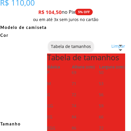
R$
110,00
R$
104,50
no Pix
5% OFF
ou em até 3x sem juros no cartão
Modelo de camiseta
Cor
Limpar
Tabela de tamanhos
Tabela de tamanhos
Básica
Altura (cm)
Largura (cm)
P
69
50
M
71
53
G
72
56
GG
74
59
EG
84
66
Tamanho
EGG
86
72