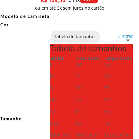
R$
104,50
no Pix
ou em até 3x sem juros no cartão
Modelo de camiseta
Cor
Limpar
Tabela de tamanhos
Tabela de tamanhos
Básica
Altura (cm)
Largura (cm)
P
69
50
M
71
53
G
72
56
GG
74
59
EG
84
66
Tamanho
EGG
86
72
Baby look
Altura (cm)
Largura (cm)