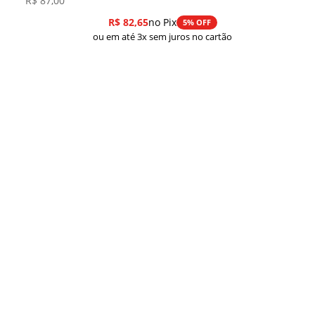
R$
87,00
R$
82,65
no Pix
5% OFF
ou em até 3x sem juros no cartão