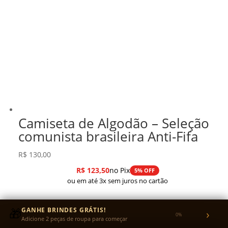
Camiseta de Algodão – Seleção
comunista brasileira Anti-Fifa
R$
130,00
R$
123,50
no Pix
5% OFF
ou em até 3x sem juros no cartão
🎁
GANHE BRINDES GRÁTIS!
›
0%
Adicione 2 peças de roupa para começar