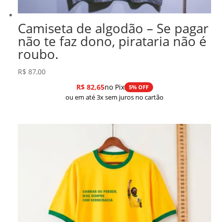
Camiseta de algodão – Se pagar
não te faz dono, pirataria não é
roubo.
R$
87,00
R$
82,65
no Pix
5% OFF
ou em até 3x sem juros no cartão