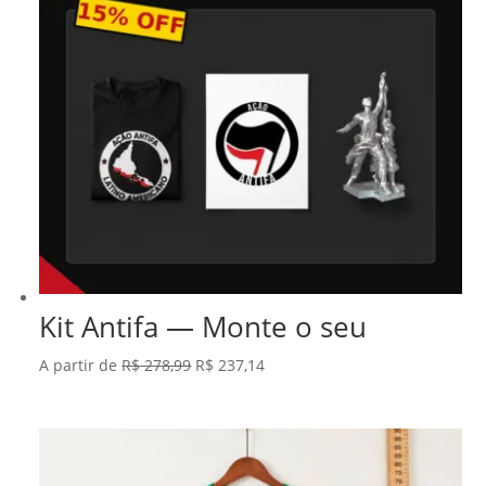
Kit Antifa — Monte o seu
O
O
A partir de
R$
278,99
R$
237,14
preço
preço
original
atual
era:
é:
R$ 278,99.
R$ 237,14.