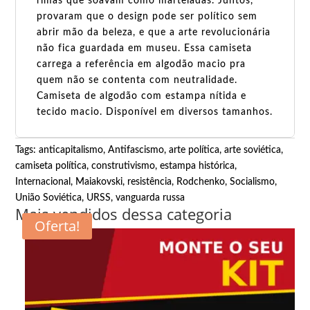
rimas que soavam como marteladas. Juntos,
provaram que o design pode ser político sem
abrir mão da beleza, e que a arte revolucionária
não fica guardada em museu. Essa camiseta
carrega a referência em algodão macio pra
quem não se contenta com neutralidade.
Camiseta de algodão com estampa nítida e
tecido macio. Disponível em diversos tamanhos.
Tags:
anticapitalismo
,
Antifascismo
,
arte política
,
arte soviética
,
camiseta política
,
construtivismo
,
estampa histórica
,
Internacional
,
Maiakovski
,
resistência
,
Rodchenko
,
Socialismo
,
União Soviética
,
URSS
,
vanguarda russa
Mais vendidos dessa categoria
Oferta!