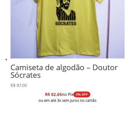
Camiseta de algodão – Doutor
Sócrates
R$
87,00
R$
82,65
no Pix
5% OFF
ou em até 3x sem juros no cartão