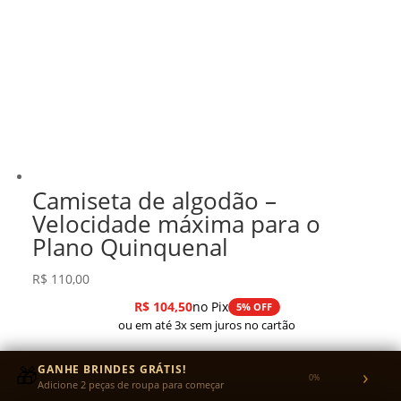
Camiseta de algodão –
Velocidade máxima para o
Plano Quinquenal
R$
110,00
R$
104,50
no Pix
5% OFF
ou em até 3x sem juros no cartão
🎁
GANHE BRINDES GRÁTIS!
›
0%
Adicione 2 peças de roupa para começar