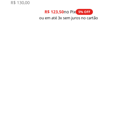
R$
130,00
R$
123,50
no Pix
5% OFF
ou em até 3x sem juros no cartão