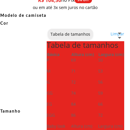
R$
104,50
no Pix
ou em até 3x sem juros no cartão
Modelo de camiseta
Cor
Limpar
Tabela de tamanhos
Tabela de tamanhos
Básica
Altura (cm)
Largura (cm)
P
69
50
M
71
53
G
72
56
GG
74
59
EG
84
66
Tamanho
EGG
86
72
Baby look
Altura (cm)
Largura (cm)