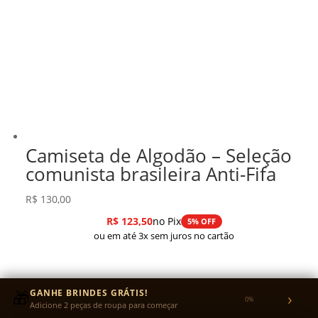
Camiseta de Algodão – Seleção
comunista brasileira Anti-Fifa
R$
130,00
R$
123,50
no Pix
5% OFF
ou em até 3x sem juros no cartão
🎁
GANHE BRINDES GRÁTIS!
›
0%
Adicione 2 peças de roupa para começar