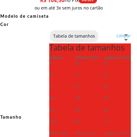
R$
104,50
no Pix
ou em até 3x sem juros no cartão
Modelo de camiseta
Cor
Limpar
Tabela de tamanhos
Tabela de tamanhos
Básica
Altura (cm)
Largura (cm)
P
69
50
M
71
53
G
72
56
GG
74
59
EG
84
66
Tamanho
EGG
86
72
Baby look
Altura (cm)
Largura (cm)