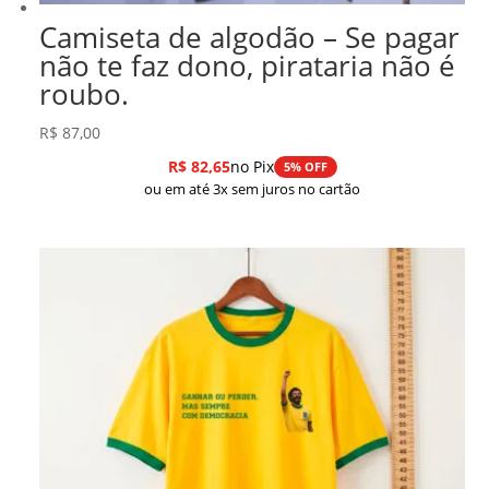
Camiseta de algodão – Se pagar
não te faz dono, pirataria não é
roubo.
R$
87,00
R$
82,65
no Pix
5% OFF
ou em até 3x sem juros no cartão