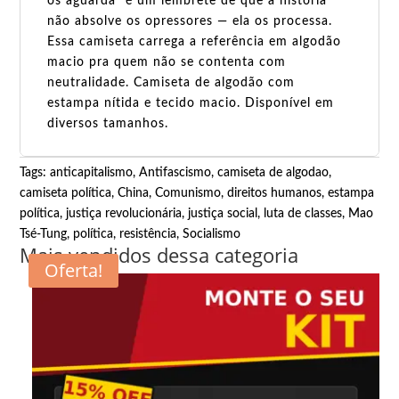
os aguarda" é um lembrete de que a história
não absolve os opressores — ela os processa.
Essa camiseta carrega a referência em algodão
macio pra quem não se contenta com
neutralidade. Camiseta de algodão com
estampa nítida e tecido macio. Disponível em
diversos tamanhos.
Tags:
anticapitalismo
,
Antifascismo
,
camiseta de algodao
,
camiseta política
,
China
,
Comunismo
,
direitos humanos
,
estampa
política
,
justiça revolucionária
,
justiça social
,
luta de classes
,
Mao
Tsé-Tung
,
política
,
resistência
,
Socialismo
Mais vendidos dessa categoria
Oferta!