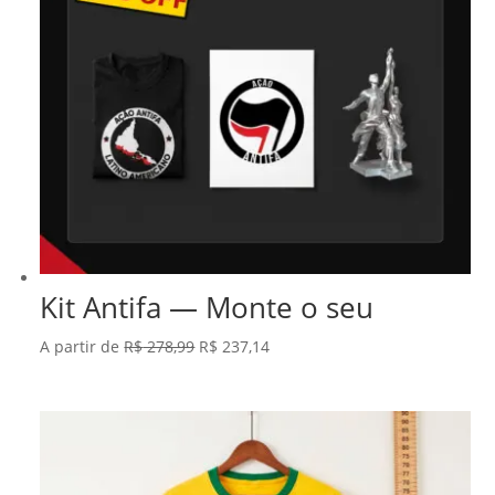
Kit Antifa — Monte o seu
O
O
A partir de
R$
278,99
R$
237,14
preço
preço
original
atual
era:
é:
R$ 278,99.
R$ 237,14.