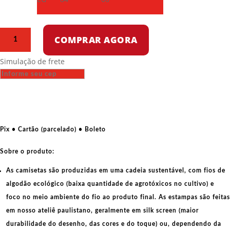
Camiseta
COMPRAR AGORA
Dry
Fit
Simulação de frete
-
Conquistando
o
espaço
quantidade
Pix • Cartão (parcelado) • Boleto
Sobre o produto:
As camisetas são produzidas em uma cadeia sustentável, com fios de
algodão ecológico
(baixa quantidade de agrotóxicos no cultivo) e
foco no meio ambiente do fio ao produto final. As
estampas
são feitas
em nosso ateliê paulistano, geralmente em
silk screen
(maior
durabilidade do desenho, das cores e do toque) ou, dependendo da