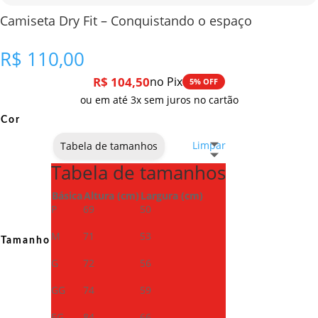
Camiseta Dry Fit – Conquistando o espaço
R$
110,00
R$
104,50
no Pix
5% OFF
ou em até 3x sem juros no cartão
Cor
Limpar
Tabela de tamanhos
Tabela de tamanhos
Básica
Altura (cm)
Largura (cm)
P
69
50
M
71
53
Tamanho
G
72
56
GG
74
59
EG
84
66