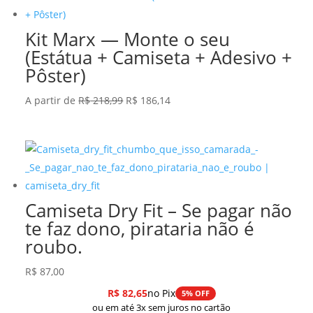
Kit Marx — Monte o seu
(Estátua + Camiseta + Adesivo +
Pôster)
O
O
A partir de
R$
218,99
R$
186,14
preço
preço
original
atual
era:
é:
R$ 218,99.
R$ 186,14.
Camiseta Dry Fit – Se pagar não
te faz dono, pirataria não é
roubo.
R$
87,00
R$
82,65
no Pix
5% OFF
ou em até 3x sem juros no cartão