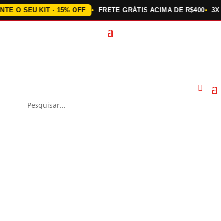
O SEU KIT · 15% OFF
FRETE GRÁTIS ACIMA DE R$400
3X SE