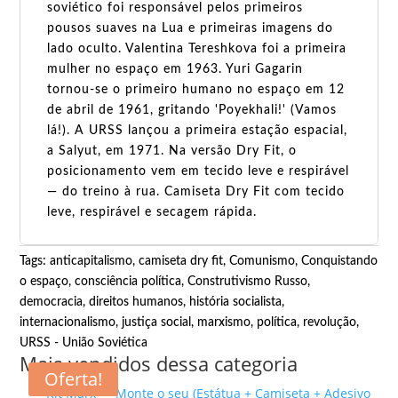
soviético foi responsável pelos primeiros
pousos suaves na Lua e primeiras imagens do
lado oculto. Valentina Tereshkova foi a primeira
mulher no espaço em 1963. Yuri Gagarin
tornou-se o primeiro humano no espaço em 12
de abril de 1961, gritando 'Poyekhali!' (Vamos
lá!). A URSS lançou a primeira estação espacial,
a Salyut, em 1971. Na versão Dry Fit, o
posicionamento vem em tecido leve e respirável
— do treino à rua. Camiseta Dry Fit com tecido
leve, respirável e secagem rápida.
Tags:
anticapitalismo
,
camiseta dry fit
,
Comunismo
,
Conquistando
o espaço
,
consciência política
,
Construtivismo Russo
,
democracia
,
direitos humanos
,
história socialista
,
internacionalismo
,
justiça social
,
marxismo
,
política
,
revolução
,
URSS - União Soviética
Mais vendidos dessa categoria
Oferta!