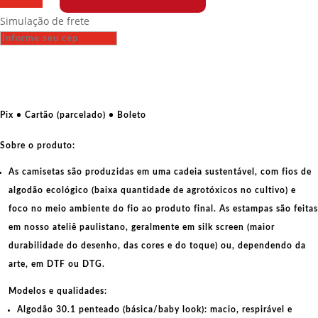
-
Simulação de frete
Comunista
Safada
quantidade
Pix • Cartão (parcelado) • Boleto
Sobre o produto:
As camisetas são produzidas em uma cadeia sustentável, com fios de
algodão ecológico
(baixa quantidade de agrotóxicos no cultivo) e
foco no meio ambiente do fio ao produto final. As
estampas
são feitas
em nosso ateliê paulistano, geralmente em
silk screen
(maior
durabilidade do desenho, das cores e do toque) ou, dependendo da
arte, em
DTF
ou
DTG
.
Modelos e qualidades:
Algodão 30.1 penteado (básica/baby look):
macio, respirável e