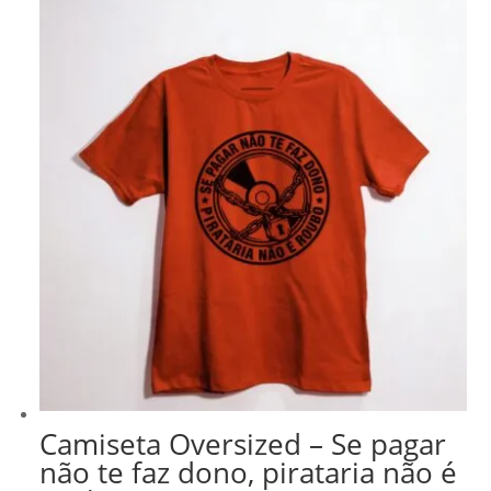
era:
é:
R$ 218,99.
R$ 186,14.
Camiseta Oversized – Se pagar
não te faz dono, pirataria não é