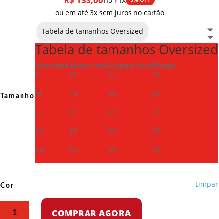
R$
133,00
no Pix
ou em até 3x sem juros no cartão
Tabela de tamanhos Oversized
Tabela de tamanhos Oversized
Oversized
Altura (cm)
Largura (cm)
Manga
P
77
62
26
M
79
64
26
Tamanho
G
81
65
28
GG
83
66
28
EG
85
68
30
Limpar
Cor
Camiseta
COMPRAR AGORA
Oversized