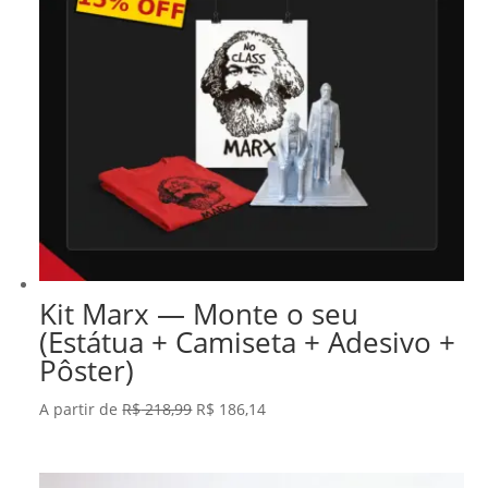
Kit Marx — Monte o seu
(Estátua + Camiseta + Adesivo +
Pôster)
O
O
A partir de
R$
218,99
R$
186,14
preço
preço
original
atual