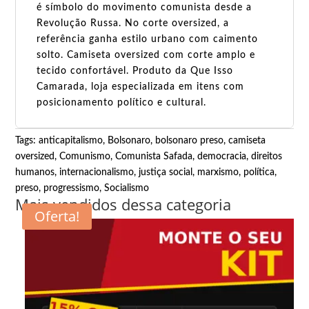
é símbolo do movimento comunista desde a
Revolução Russa. No corte oversized, a
referência ganha estilo urbano com caimento
solto. Camiseta oversized com corte amplo e
tecido confortável. Produto da Que Isso
Camarada, loja especializada em itens com
posicionamento político e cultural.
Tags:
anticapitalismo
,
Bolsonaro
,
bolsonaro preso
,
camiseta
oversized
,
Comunismo
,
Comunista Safada
,
democracia
,
direitos
humanos
,
internacionalismo
,
justiça social
,
marxismo
,
política
,
preso
,
progressismo
,
Socialismo
Mais vendidos dessa categoria
Oferta!