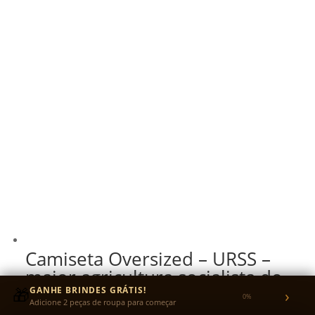
Camiseta Oversized – URSS –
maior agricultura socialista do
mundo
🎁
GANHE BRINDES GRÁTIS!
›
0%
Adicione 2 peças de roupa para começar