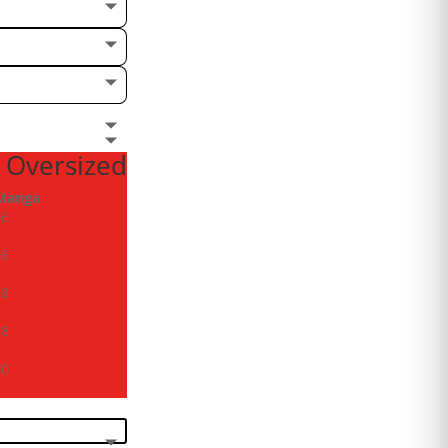
 Oversized
Manga
26
26
28
28
30