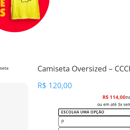
Camiseta Oversized – CCC
seta
R$
120,00
R$
114,00
n
ou em até 3x sem
P