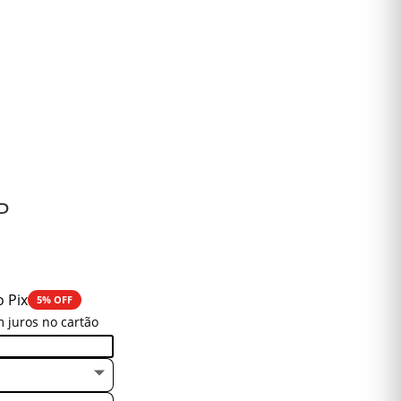
P
o Pix
5% OFF
 juros no cartão