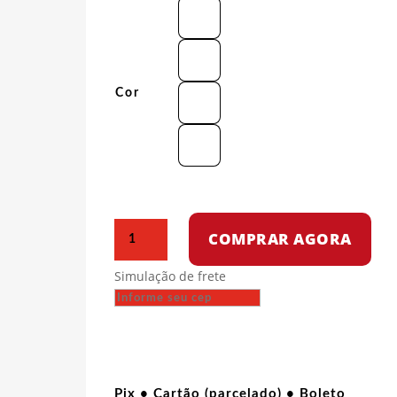
Cor
Camiseta
COMPRAR AGORA
Oversized
-
Simulação de frete
CCCP
quantidade
Pix • Cartão (parcelado) • Boleto