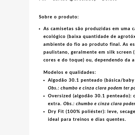
Sobre o produto:
As camisetas são produzidas em uma c
ecológico
(baixa quantidade de agrotóx
ambiente do fio ao produto final. As
e
paulistano, geralmente em
silk screen
(
cores e do toque) ou, dependendo da 
Modelos e qualidades:
Algodão 30.1 penteado (básica/baby 
Obs.: chumbo e cinza clara podem ter p
Oversized (algodão 30.1 penteado):
c
extra.
Obs.: chumbo e cinza clara podem
Dry Fit (100% poliéster):
leve, secage
ideal para treinos e dias quentes.