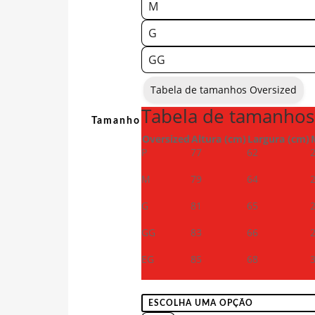
M
G
GG
Tabela de tamanhos Oversized
Tabela de tamanhos
Tamanho
Oversized
Altura (cm)
Largura (cm)
P
77
62
M
79
64
G
81
65
GG
83
66
EG
85
68