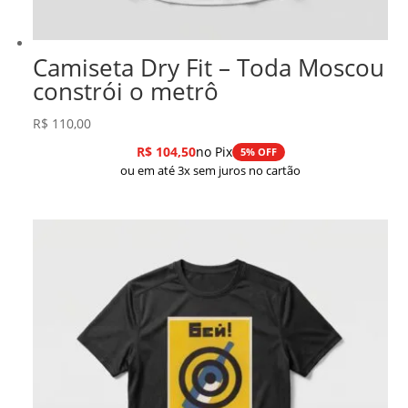
Camiseta Dry Fit – Toda Moscou
constrói o metrô
R$
110,00
R$
104,50
no Pix
5% OFF
ou em até 3x sem juros no cartão