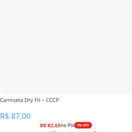
Camiseta Dry Fit – CCCP
R$
87,00
R$
82,65
no Pix
5% OFF