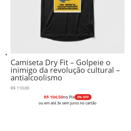
Camiseta Dry Fit – Golpeie o
inimigo da revolução cultural –
antialcoolismo
R$
110,00
R$
104,50
no Pix
5% OFF
ou em até 3x sem juros no cartão