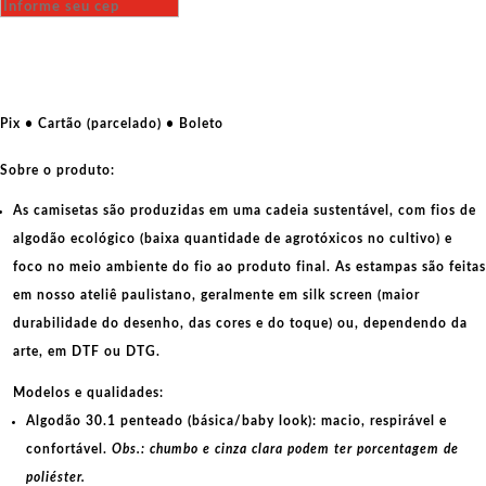
CCCP
quantidade
Pix • Cartão (parcelado) • Boleto
Sobre o produto:
As camisetas são produzidas em uma cadeia sustentável, com fios de
algodão ecológico
(baixa quantidade de agrotóxicos no cultivo) e
foco no meio ambiente do fio ao produto final. As
estampas
são feitas
em nosso ateliê paulistano, geralmente em
silk screen
(maior
durabilidade do desenho, das cores e do toque) ou, dependendo da
arte, em
DTF
ou
DTG
.
Modelos e qualidades:
Algodão 30.1 penteado (básica/baby look):
macio, respirável e
confortável.
Obs.: chumbo e cinza clara podem ter porcentagem de
poliéster.