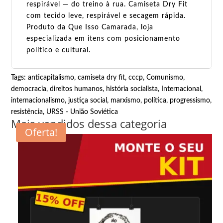
respirável — do treino à rua. Camiseta Dry Fit
com tecido leve, respirável e secagem rápida.
Produto da Que Isso Camarada, loja
especializada em itens com posicionamento
político e cultural.
Tags:
anticapitalismo
,
camiseta dry fit
,
cccp
,
Comunismo
,
democracia
,
direitos humanos
,
história socialista
,
Internacional
,
internacionalismo
,
justiça social
,
marxismo
,
política
,
progressismo
,
resistência
,
URSS - União Soviética
Mais vendidos dessa categoria
Oferta!