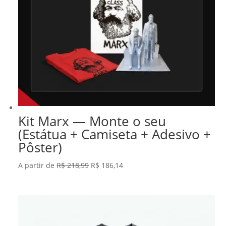
Kit Marx — Monte o seu
(Estátua + Camiseta + Adesivo +
Pôster)
O
O
A partir de
R$
218,99
R$
186,14
preço
preço
original
atual
era:
é:
R$ 218,99.
R$ 186,14.