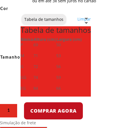
ou em até 3x sem juros no cartão
Cor
Limpar
Tabela de tamanhos
Tabela de tamanhos
Básica
Altura (cm)
Largura (cm)
P
69
50
M
71
53
Tamanho
G
72
56
GG
74
59
EG
84
66
Camiseta
COMPRAR AGORA
Dry
Fit
Simulação de frete
-