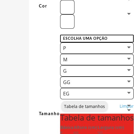
Cor
P
M
G
GG
EG
Limpar
Tabela de tamanhos
Tamanho
Tabela de tamanhos
Básica
Altura (cm)
Largura (cm)
P
69
50