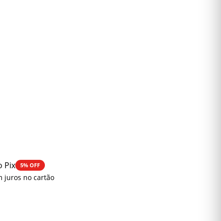
o Pix
5% OFF
 juros no cartão