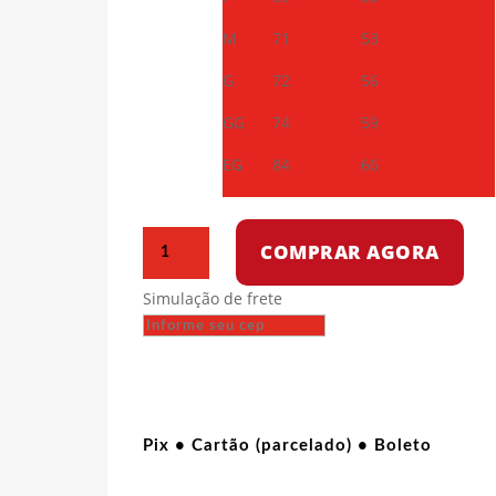
M
71
53
G
72
56
GG
74
59
EG
84
66
Camiseta
COMPRAR AGORA
Dry
Fit
Simulação de frete
-
Antifa
quantidade
Pix • Cartão (parcelado) • Boleto