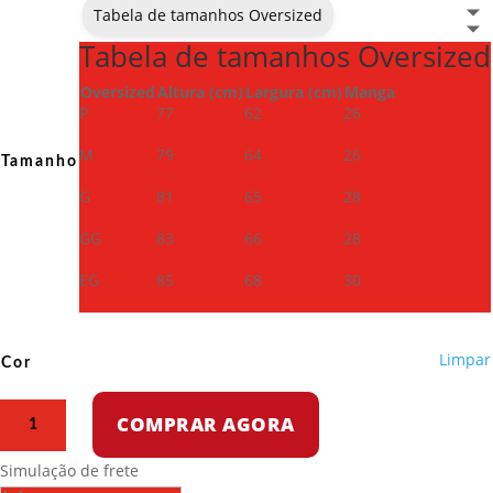
Tabela de tamanhos Oversized
Tabela de tamanhos Oversized
Oversized
Altura (cm)
Largura (cm)
Manga
P
77
62
26
M
79
64
26
Tamanho
G
81
65
28
GG
83
66
28
EG
85
68
30
Limpar
Cor
Camiseta
COMPRAR AGORA
Oversized
-
Simulação de frete
Aniversário