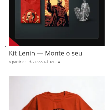
Kit Lenin — Monte o seu
O
O
A partir de
R$
218,99
R$
186,14
preço
preço
original
atual
era:
é:
R$ 218,99.
R$ 186,14.