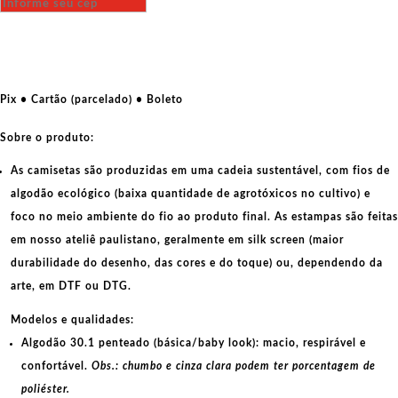
de
Lenin
quantidade
Pix • Cartão (parcelado) • Boleto
Sobre o produto:
As camisetas são produzidas em uma cadeia sustentável, com fios de
algodão ecológico
(baixa quantidade de agrotóxicos no cultivo) e
foco no meio ambiente do fio ao produto final. As
estampas
são feitas
em nosso ateliê paulistano, geralmente em
silk screen
(maior
durabilidade do desenho, das cores e do toque) ou, dependendo da
arte, em
DTF
ou
DTG
.
Modelos e qualidades:
Algodão 30.1 penteado (básica/baby look):
macio, respirável e
confortável.
Obs.: chumbo e cinza clara podem ter porcentagem de
poliéster.