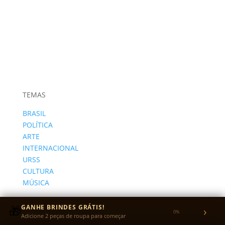
TEMAS
BRASIL
POLÍTICA
ARTE
INTERNACIONAL
URSS
CULTURA
MÚSICA
DESENVOLVIDO POR:
🎁
GANHE BRINDES GRÁTIS!
›
0%
Adicione 2 peças de roupa para começar