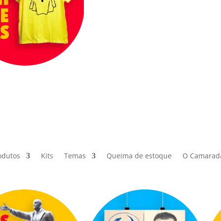
odutos
Kits
Temas
Queima de estoque
O Camarad