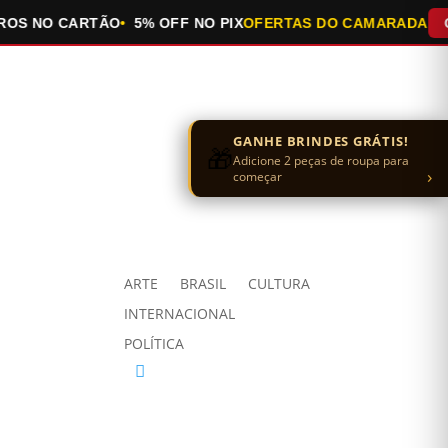
NO CARTÃO
5% OFF NO PIX
OFERTAS DO CAMARADA
QUEIM
GANHE BRINDES GRÁTIS!
🎁
Adicione 2 peças de roupa para
›
começar
ARTE
BRASIL
CULTURA
INTERNACIONAL
POLÍTICA