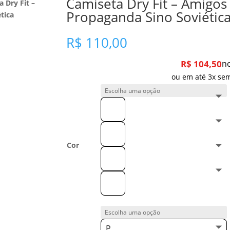
Camiseta Dry Fit – Amigos
 Dry Fit –
Propaganda Sino Soviétic
tica
R$
110,00
R$
104,50
no
ou em até 3x sem
Cor
P