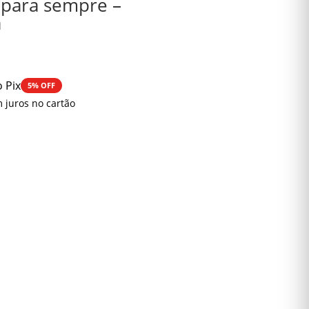
 para sempre –
a
 Pix
5% OFF
 juros no cartão