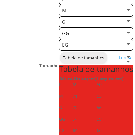
M
G
GG
EG
Limpar
Tabela de tamanhos
Tamanho
Tabela de tamanhos
Básica
Altura (cm)
Largura (cm)
P
69
50
M
71
53
G
72
56
GG
74
59
EG
84
66