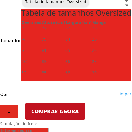
Tabela de tamanhos Oversized
Tabela de tamanhos Oversized
Oversized
Altura (cm)
Largura (cm)
Manga
P
77
62
26
M
79
64
26
Tamanho
G
81
65
28
GG
83
66
28
EG
85
68
30
Limpar
Cor
Camiseta
COMPRAR AGORA
Oversized
-
Simulação de frete
A