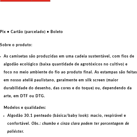
realidade
brutal
da
política
provavelmente
Pix • Cartão (parcelado) • Boleto
seria
intolerável
Sobre o produto:
sem
As camisetas são produzidas em uma cadeia sustentável, com fios de
drogas
algodão ecológico
(baixa quantidade de agrotóxicos no cultivo) e
quantidade
foco no meio ambiente do fio ao produto final. As
estampas
são feitas
em nosso ateliê paulistano, geralmente em
silk screen
(maior
durabilidade do desenho, das cores e do toque) ou, dependendo da
arte, em
DTF
ou
DTG
.
Modelos e qualidades:
Algodão 30.1 penteado (básica/baby look):
macio, respirável e
confortável.
Obs.: chumbo e cinza clara podem ter porcentagem de
poliéster.