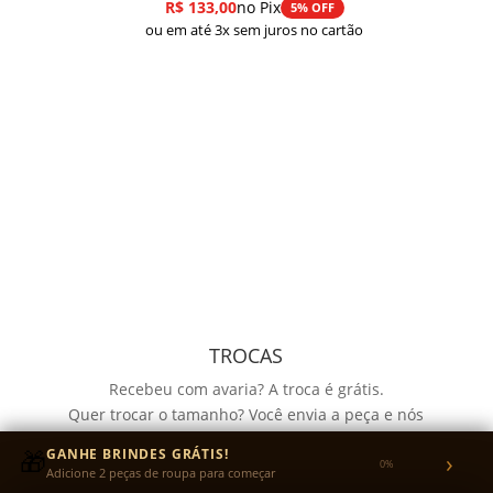
R$
133,00
no Pix
5% OFF
ou em até 3x sem juros no cartão
TROCAS
Recebeu com avaria? A troca é grátis.
Quer trocar o tamanho? Você envia a peça e nós
pagamos o reenvio.
🎁
GANHE BRINDES GRÁTIS!
›
Garantia de 30 dias para defeitos de fabricação no
0%
Adicione 2 peças de roupa para começar
tecido ou na estampa.