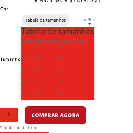
ou em até 3x sem juros no cartão
Cor
Limpar
Tabela de tamanhos
Tabela de tamanhos
Básica
Altura (cm)
Largura (cm)
P
69
50
M
71
53
Tamanho
G
72
56
GG
74
59
EG
84
66
Camiseta
COMPRAR AGORA
Dry
Fit
Simulação de frete
-