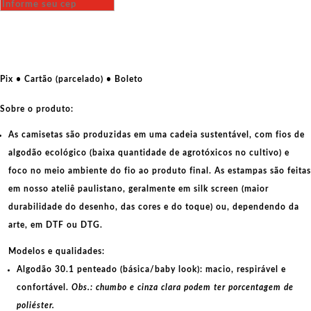
A
Bruxa
quantidade
Pix • Cartão (parcelado) • Boleto
Sobre o produto:
As camisetas são produzidas em uma cadeia sustentável, com fios de
algodão ecológico
(baixa quantidade de agrotóxicos no cultivo) e
foco no meio ambiente do fio ao produto final. As
estampas
são feitas
em nosso ateliê paulistano, geralmente em
silk screen
(maior
durabilidade do desenho, das cores e do toque) ou, dependendo da
arte, em
DTF
ou
DTG
.
Modelos e qualidades:
Algodão 30.1 penteado (básica/baby look):
macio, respirável e
confortável.
Obs.: chumbo e cinza clara podem ter porcentagem de
poliéster.