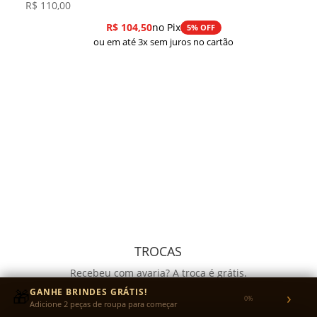
R$
110,00
R$
104,50
no Pix
5% OFF
ou em até 3x sem juros no cartão
TROCAS
Recebeu com avaria? A troca é grátis.
Quer trocar o tamanho? Você envia a peça e nós
🎁
GANHE BRINDES GRÁTIS!
›
0%
Adicione 2 peças de roupa para começar
pagamos o reenvio.