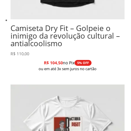
Camiseta Dry Fit – Golpeie o
inimigo da revolução cultural –
antialcoolismo
R$
110,00
R$
104,50
no Pix
5% OFF
ou em até 3x sem juros no cartão