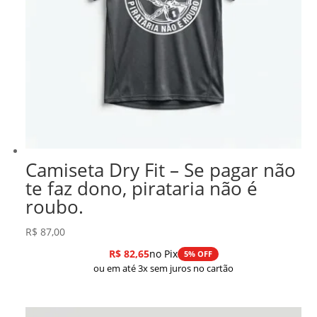
Camiseta Dry Fit – Se pagar não
te faz dono, pirataria não é
roubo.
R$
87,00
R$
82,65
no Pix
5% OFF
ou em até 3x sem juros no cartão