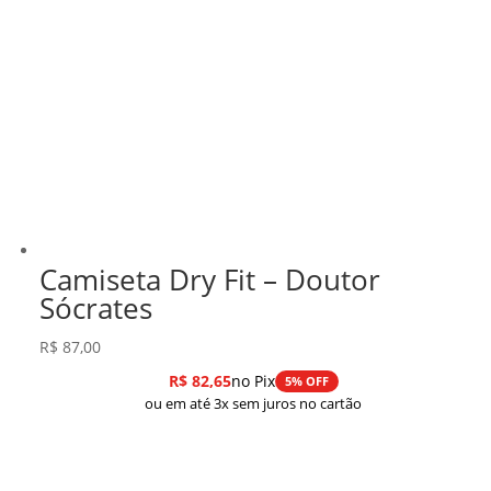
Camiseta Dry Fit – Doutor
Sócrates
R$
87,00
R$
82,65
no Pix
5% OFF
ou em até 3x sem juros no cartão