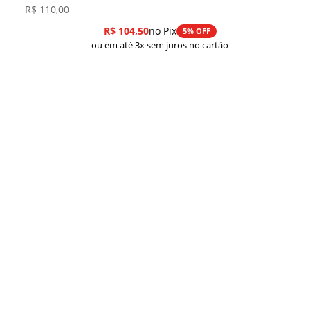
R$
110,00
R$
104,50
no Pix
5% OFF
ou em até 3x sem juros no cartão