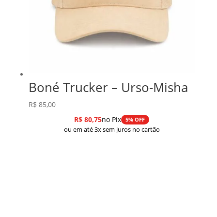
Boné Trucker – Urso-Misha
R$
85,00
R$
80,75
no Pix
5% OFF
ou em até 3x sem juros no cartão