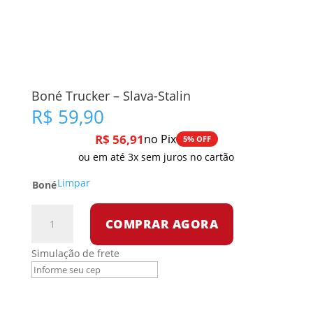
Boné Trucker – Slava-Stalin
R$
59,90
R$
56,91
no Pix
5% OFF
ou em até 3x sem juros no cartão
Limpar
Boné
Boné
COMPRAR AGORA
Trucker
-
Simulação de frete
Slava-
Stalin
quantidade