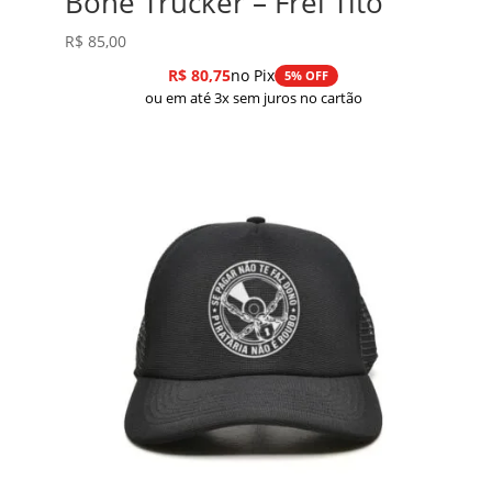
Boné Trucker – Frei Tito
R$
85,00
R$
80,75
no Pix
5% OFF
ou em até 3x sem juros no cartão