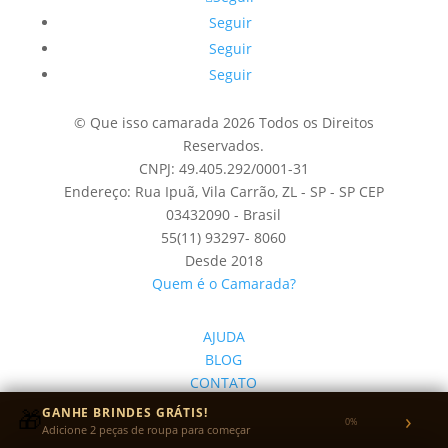
Seguir
Seguir
Seguir
© Que isso camarada 2026 Todos os Direitos
Reservados.
CNPJ: 49.405.292/0001-31
Endereço: Rua Ipuã, Vila Carrão, ZL - SP - SP CEP
03432090 - Brasil
55(11) 93297- 8060
Desde 2018
Quem é o Camarada?
AJUDA
BLOG
CONTATO
QUEM SOMOS
🎁
GANHE BRINDES GRÁTIS!
›
0%
ANUNCIAR
Adicione 2 peças de roupa para começar