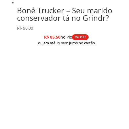
Boné Trucker – Seu marido
conservador tá no Grindr?
R$
90,00
R$
85,50
no Pix
5% OFF
ou em até 3x sem juros no cartão