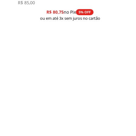
R$
85,00
R$
80,75
no Pix
5% OFF
ou em até 3x sem juros no cartão