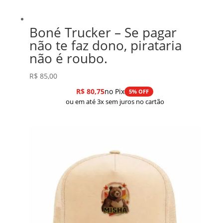
Boné Trucker – Se pagar
não te faz dono, pirataria
não é roubo.
R$
85,00
R$
80,75
no Pix
5% OFF
ou em até 3x sem juros no cartão