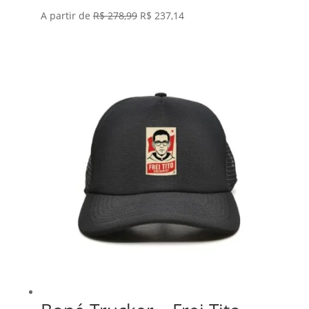
O
O
A partir de
R$
278,99
R$
237,14
preço
preço
original
atual
era:
é:
R$ 278,99.
R$ 237,14.