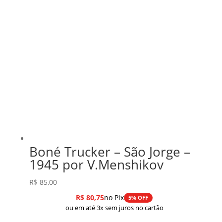
Boné Trucker – São Jorge –
1945 por V.Menshikov
R$
85,00
R$
80,75
no Pix
5% OFF
ou em até 3x sem juros no cartão