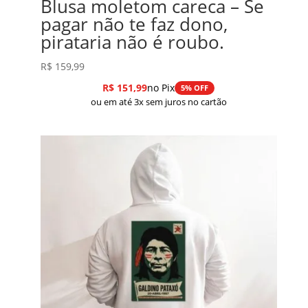
Blusa moletom careca – Se
pagar não te faz dono,
pirataria não é roubo.
R$
159,99
R$
151,99
no Pix
5% OFF
ou em até 3x sem juros no cartão