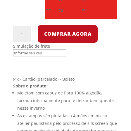
GG
74
59
Blusa
COMPRAR AGORA
moletom
careca
Simulação de frete
-
Ibrahim
Traoré
quantidade
Pix • Cartão (parcelado) • Boleto
Sobre o produto:
Moletom com capuz de fibra 100% algodão,
forrado internamente para te deixar bem quente
nesse inverno
As estampas são pintadas a 4 mãos em nosso
ateliêr paulistana pelo processo de silk screen que
garante maior durabilidade do desenho, das cores