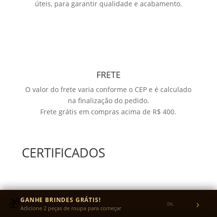
úteis, para garantir qualidade e acabamento.
FRETE
O valor do frete varia conforme o CEP e é calculado
na finalização do pedido.
Frete grátis em compras acima de R$ 400.
CERTIFICADOS
🎁
GANHE BRINDES GRÁTIS!
›
0%
Adicione 2 peças de roupa para começar