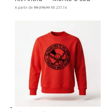
O
O
A partir de
R$
278,99
R$
237,14
preço
preço
original
atual
era:
é:
R$ 278,99.
R$ 237,14.