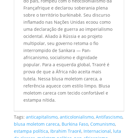
do país, rompeu com o neocolonialismo da
Françafrique e declarou soberania plena
sobre o território burkinabè. Seu discurso
inflamado nas Nações Unidas ecoou como
uma declaração de guerra ao imperialismo
ocidental. Aliado à Rússia e ao projeto
multipolar, seu governo retoma o fio
interrompido de Sankara — Pan-
africanismo, socialismo e dignidade
popular. Para a esquerda global, Traoré é
prova de que a África não aceita mais
tutela. Nessa blusa moletom careca, a
referência aquece com estilo limpo. Blusa
moletom careca com tecido confortável e
estampa nítida.
Tags:
anticapitalismo
,
anticolonialismo
,
Antifascismo
,
blusa moletom careca
,
Burkina Faso
,
Comunismo
,
estampa política
,
Ibrahim Traoré
,
Internacional
,
luta