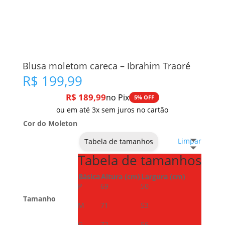
Blusa moletom careca – Ibrahim Traoré
R$
199,99
R$
189,99
no Pix
5% OFF
ou em até 3x sem juros no cartão
Cor do Moleton
Limpar
Tabela de tamanhos
Tabela de tamanhos
Básica
Altura (cm)
Largura (cm)
P
69
50
Tamanho
M
71
53
G
72
56