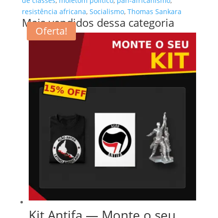
de classes
,
moletom político
,
pan-africanismo
,
resistência africana
,
Socialismo
,
Thomas Sankara
Mais vendidos dessa categoria
Oferta!
Kit Antifa — Monte o seu