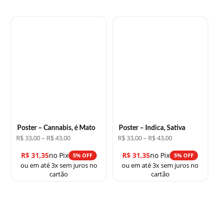
Poster – Cannabis, é Mato
Poster – Indica, Sativa
Faixa
Faixa
R$
33,00
–
R$
43,00
R$
33,00
–
R$
43,00
de
de
preço:
preço:
R$
31,35
no Pix
R$
31,35
no Pix
5% OFF
5% OFF
R$ 33,00
R$ 33,00
ou em até 3x sem juros no
ou em até 3x sem juros no
através
através
R$ 43,00
R$ 43,00
cartão
cartão