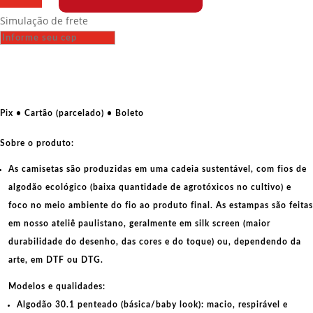
-
Simulação de frete
Cannabis,
é
mato
quantidade
Pix • Cartão (parcelado) • Boleto
Sobre o produto:
As camisetas são produzidas em uma cadeia sustentável, com fios de
algodão ecológico
(baixa quantidade de agrotóxicos no cultivo) e
foco no meio ambiente do fio ao produto final. As
estampas
são feitas
em nosso ateliê paulistano, geralmente em
silk screen
(maior
durabilidade do desenho, das cores e do toque) ou, dependendo da
arte, em
DTF
ou
DTG
.
Modelos e qualidades:
Algodão 30.1 penteado (básica/baby look):
macio, respirável e