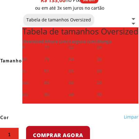
R$
133,00
no Pix
ou em até 3x sem juros no cartão
Tabela de tamanhos Oversized
Tabela de tamanhos Oversized
Oversized
Altura (cm)
Largura (cm)
Manga
P
77
62
26
M
79
64
26
Tamanho
G
81
65
28
GG
83
66
28
EG
85
68
30
Limpar
Cor
Camiseta
COMPRAR AGORA
Oversized