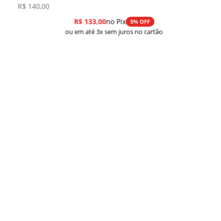
R$
140,00
R$
133,00
no Pix
5% OFF
ou em até 3x sem juros no cartão