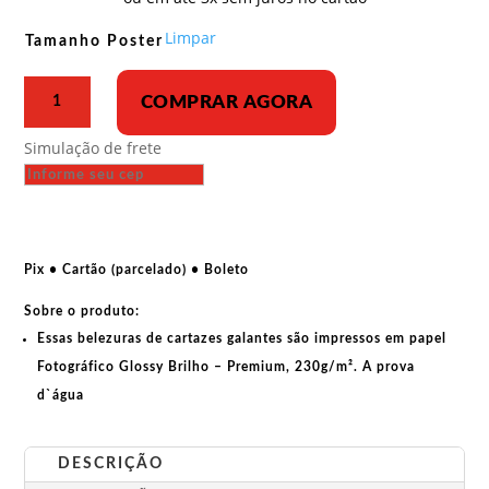
R$ 33,00
através
Limpar
Tamanho Poster
R$ 43,00
Poster
COMPRAR AGORA
-
Turksib
Simulação de frete
-
cartaz
construtivista
de
cinema
Pix • Cartão (parcelado) • Boleto
1929
Sobre o produto:
quantidade
Essas belezuras de cartazes galantes são impressos em papel
Fotográfico Glossy Brilho – Premium, 230g/m². A prova
d`água
DESCRIÇÃO