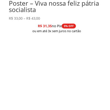
Poster – Viva nossa feliz pátria
socialista
Faixa
R$
33,00
–
R$
43,00
de
R$
31,35
no Pix
5% OFF
preço:
ou em até 3x sem juros no cartão
R$ 33,00
através
R$ 43,00