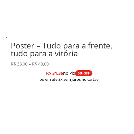
Poster – Tudo para a frente,
tudo para a vitória
Faixa
R$
33,00
–
R$
43,00
de
R$
31,35
no Pix
5% OFF
preço:
ou em até 3x sem juros no cartão
R$ 33,00
através
R$ 43,00