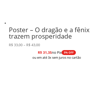
Poster – O dragão e a fênix
trazem prosperidade
Faixa
R$
33,00
–
R$
43,00
de
R$
31,35
no Pix
5% OFF
preço:
ou em até 3x sem juros no cartão
R$ 33,00
através
R$ 43,00