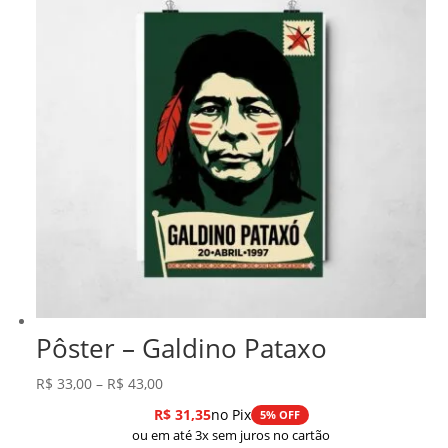
Pôster – Galdino Pataxo
Faixa
R$
33,00
–
R$
43,00
de
R$
31,35
no Pix
5% OFF
preço:
ou em até 3x sem juros no cartão