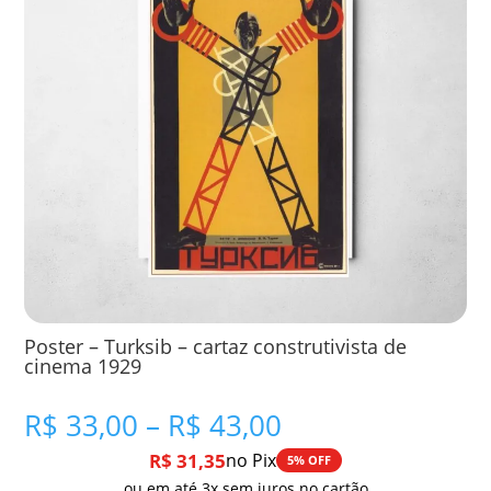
Poster – Turksib – cartaz construtivista de
cinema 1929
Faixa
R$
33,00
–
R$
43,00
de
R$
31,35
no Pix
5% OFF
preço:
ou em até 3x sem juros no cartão