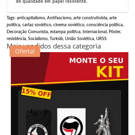
de qualidade em papel resistente.
Tags:
anticapitalismo
,
Antifascismo
,
arte construtivista
,
arte
política
,
cartaz soviético
,
cinema soviético
,
consciência política
,
Decoração Comunista
,
estampa política
,
Internacional
,
Pôster
,
resistência
,
Socialismo
,
Turksib
,
União Soviética
,
URSS
Mais vendidos dessa categoria
Oferta!