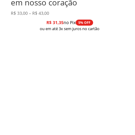
em nosso coração
Faixa
R$
33,00
–
R$
43,00
de
R$
31,35
no Pix
5% OFF
preço:
ou em até 3x sem juros no cartão
R$ 33,00
através
R$ 43,00