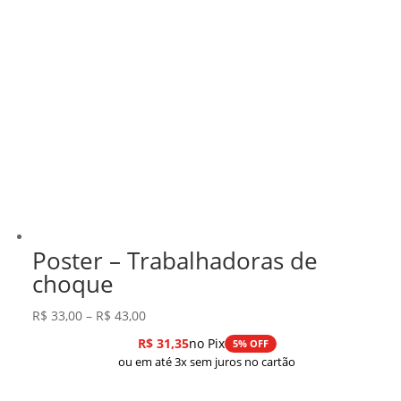
Poster – Trabalhadoras de
choque
Faixa
R$
33,00
–
R$
43,00
de
R$
31,35
no Pix
5% OFF
preço:
ou em até 3x sem juros no cartão
R$ 33,00