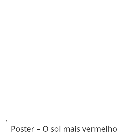
através
R$ 43,00
Poster – O sol mais vermelho