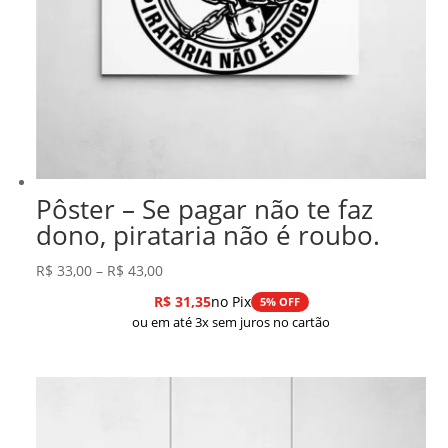
Pôster – Se pagar não te faz
dono, pirataria não é roubo.
Faixa
R$
33,00
–
R$
43,00
de
R$
31,35
no Pix
5% OFF
preço:
ou em até 3x sem juros no cartão
R$ 33,00
através
R$ 43,00