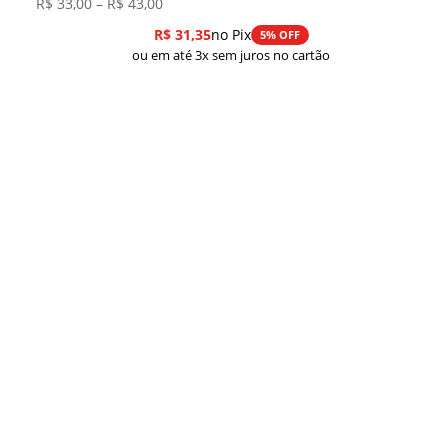
Faixa
R$
33,00
–
R$
43,00
de
R$
31,35
no Pix
5% OFF
preço:
ou em até 3x sem juros no cartão
R$ 33,00
através
R$ 43,00