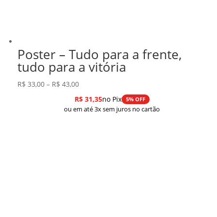
Poster – Tudo para a frente,
tudo para a vitória
Faixa
R$
33,00
–
R$
43,00
de
R$
31,35
no Pix
5% OFF
preço:
ou em até 3x sem juros no cartão
R$ 33,00
através
R$ 43,00