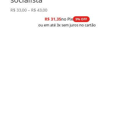
Faixa
R$
33,00
–
R$
43,00
de
R$
31,35
no Pix
5% OFF
preço:
ou em até 3x sem juros no cartão
R$ 33,00
através
R$ 43,00