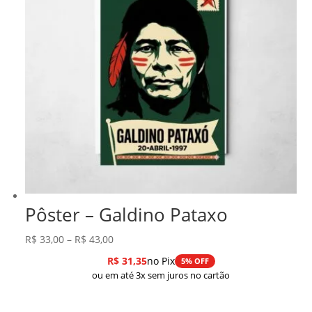
Pôster – Galdino Pataxo
Faixa
R$
33,00
–
R$
43,00
de
R$
31,35
no Pix
5% OFF
preço:
ou em até 3x sem juros no cartão
R$ 33,00
através