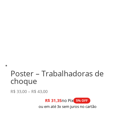
Poster – Trabalhadoras de
choque
Faixa
R$
33,00
–
R$
43,00
de
R$
31,35
no Pix
5% OFF
preço:
ou em até 3x sem juros no cartão
R$ 33,00
através
R$ 43,00