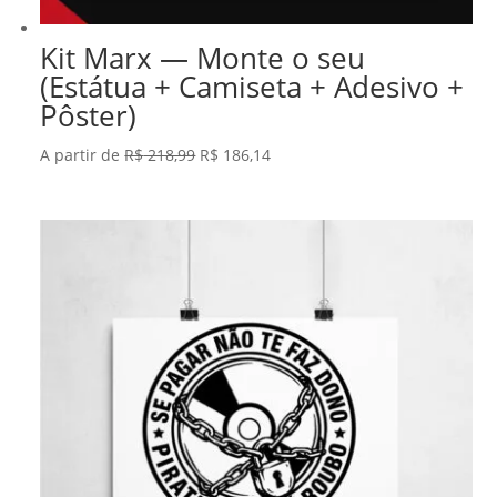
Kit Marx — Monte o seu
(Estátua + Camiseta + Adesivo +
Pôster)
O
O
A partir de
R$
218,99
R$
186,14
preço
preço
original
atual
era:
é:
R$ 218,99.
R$ 186,14.