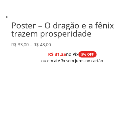
Poster – O dragão e a fênix
trazem prosperidade
Faixa
R$
33,00
–
R$
43,00
de
R$
31,35
no Pix
5% OFF
preço:
ou em até 3x sem juros no cartão
R$ 33,00
através
R$ 43,00