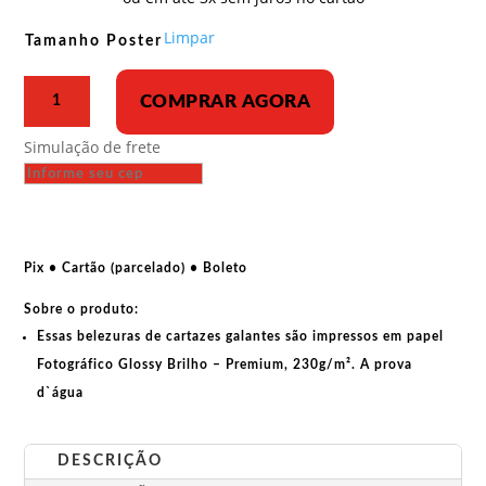
R$ 33,00
através
Limpar
Tamanho Poster
R$ 43,00
Poster
COMPRAR AGORA
-
Trabalhadores
Simulação de frete
e
camponeses,
sigam
para
a
Pix • Cartão (parcelado) • Boleto
cabine
Sobre o produto:
de
votação!
Essas belezuras de cartazes galantes são impressos em papel
quantidade
Fotográfico Glossy Brilho – Premium, 230g/m². A prova
d`água
DESCRIÇÃO