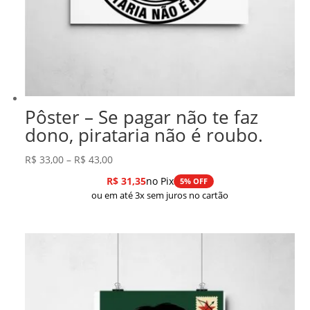
Pôster – Se pagar não te faz
dono, pirataria não é roubo.
Faixa
R$
33,00
–
R$
43,00
de
R$
31,35
no Pix
5% OFF
preço:
ou em até 3x sem juros no cartão
R$ 33,00
através
R$ 43,00