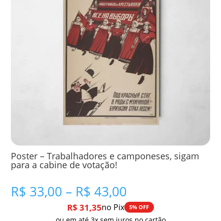
Poster – Trabalhadores e camponeses, sigam
para a cabine de votação!
Faixa
R$
33,00
–
R$
43,00
de
R$
31,35
no Pix
5% OFF
preço:
ou em até 3x sem juros no cartão