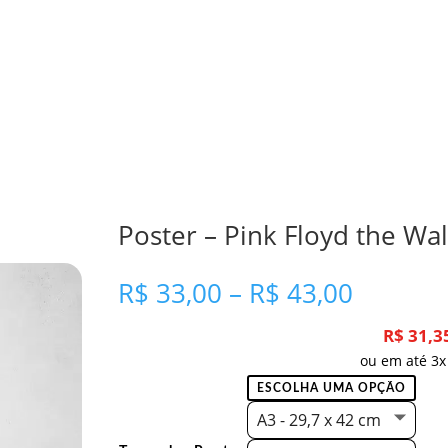
Poster – Pink Floyd the Wal
Faixa
R$
33,00
–
R$
43,00
de
preço:
R$
31,3
R$ 33,0
ou em até 3x
através
R$ 43,0
A3 - 29,7 x 42 cm