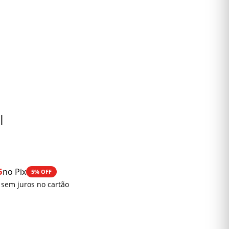
l
5
no Pix
5% OFF
0
 sem juros no cartão
0