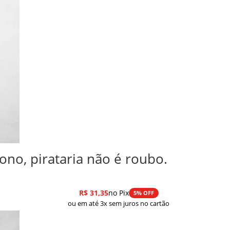
dono, pirataria não é roubo.
R$
31,35
no Pix
5% OFF
ou em até 3x sem juros no cartão