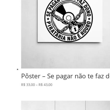
Pôster – Se pagar não te faz 
Faixa
R$
33,00
–
R$
43,00
de
preço:
R$ 33,00
através