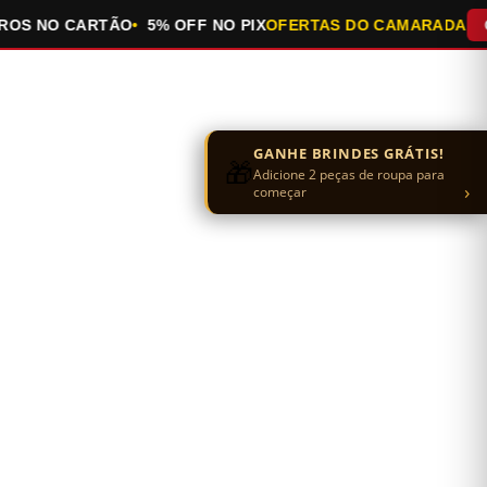
 NO CARTÃO
5% OFF NO PIX
OFERTAS DO CAMARADA
QUEI
GANHE BRINDES GRÁTIS!
🎁
Adicione 2 peças de roupa para
›
começar