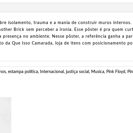
bre isolamento, trauma e a mania de construir muros internos.
other Brick sem perceber a ironia. Esse pôster é pra quem cur
a presença no ambiente. Nesse pôster, a referência ganha a p
to da Que Isso Camarada, loja de itens com posicionamento polí
anos
,
estampa política
,
Internacional
,
justiça social
,
Musica
,
Pink Floyd
,
Pin