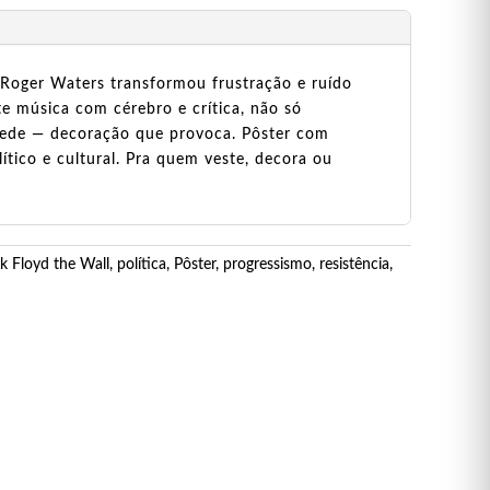
 Roger Waters transformou frustração e ruído
te música com cérebro e crítica, não só
arede — decoração que provoca. Pôster com
tico e cultural. Pra quem veste, decora ou
k Floyd the Wall
,
política
,
Pôster
,
progressismo
,
resistência
,