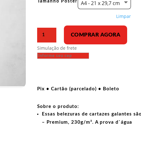
Tamanho Poster
A4 - 21 x 29,7 cm
Limpar
Poster
COMPRAR AGORA
-
Pink
Simulação de frete
Floyd
the
Wall
quantidade
Pix • Cartão (parcelado) • Boleto
Sobre o produto:
Essas belezuras de cartazes galantes sã
– Premium, 230g/m². A prova d`água