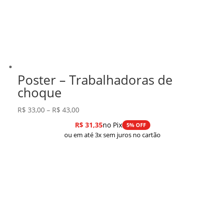
Poster – Trabalhadoras de
choque
Faixa
R$
33,00
–
R$
43,00
de
R$
31,35
no Pix
5% OFF
preço:
ou em até 3x sem juros no cartão
R$ 33,00
através
R$ 43,00