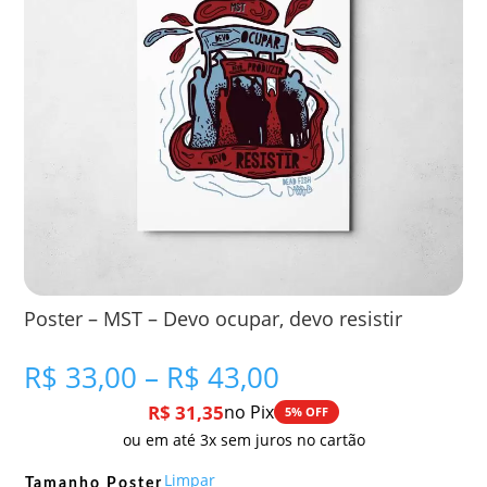
Poster – MST – Devo ocupar, devo resistir
Faixa
R$
33,00
–
R$
43,00
de
R$
31,35
no Pix
5% OFF
preço:
ou em até 3x sem juros no cartão
R$ 33,00
através
Limpar
Tamanho Poster