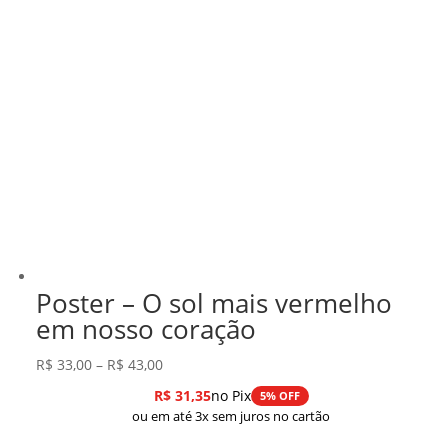
Poster – O sol mais vermelho
em nosso coração
Faixa
R$
33,00
–
R$
43,00
de
R$
31,35
no Pix
5% OFF
preço:
ou em até 3x sem juros no cartão
R$ 33,00