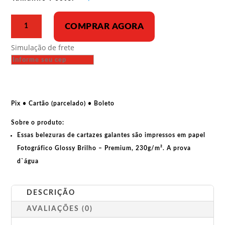
R$ 43,00
Poster
COMPRAR AGORA
-
MST
Simulação de frete
-
Devo
ocupar,
devo
resistir
Pix • Cartão (parcelado) • Boleto
quantidade
Sobre o produto:
Essas belezuras de cartazes galantes são impressos em papel
Fotográfico Glossy Brilho – Premium, 230g/m². A prova
d`água
DESCRIÇÃO
AVALIAÇÕES (0)