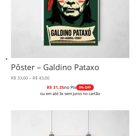
Pôster – Galdino Pataxo
Faixa
R$
33,00
–
R$
43,00
de
R$
31,35
no Pix
5% OFF
preço:
ou em até 3x sem juros no cartão
R$ 33,00
através
R$ 43,00