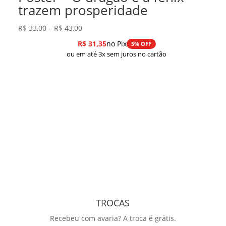
trazem prosperidade
Faixa
R$
33,00
–
R$
43,00
de
R$
31,35
no Pix
5% OFF
preço:
ou em até 3x sem juros no cartão
R$ 33,00
através
R$ 43,00
TROCAS
Recebeu com avaria? A troca é grátis.