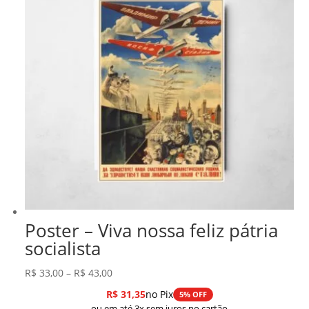
Poster – Viva nossa feliz pátria
socialista
Faixa
R$
33,00
–
R$
43,00
de
R$
31,35
no Pix
5% OFF
preço:
ou em até 3x sem juros no cartão