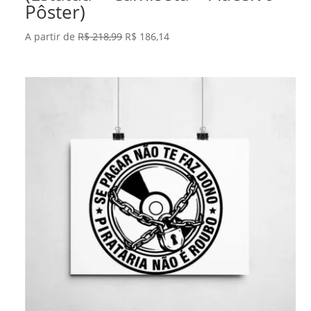
Pôster)
O
O
A partir de
R$
218,99
R$
186,14
preço
preço
original
atual
era:
é:
R$ 218,99.
R$ 186,14.