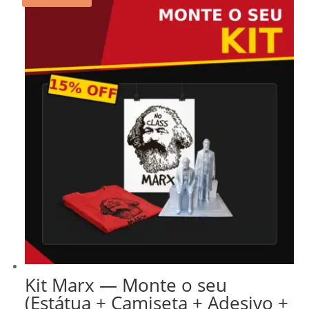
Kit Marx — Monte o seu
(Estátua + Camiseta + Adesivo +