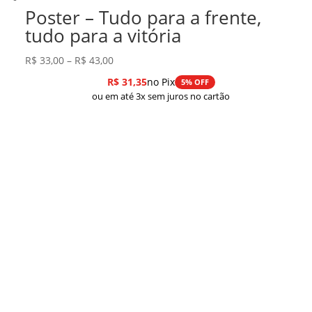
Poster – Tudo para a frente,
tudo para a vitória
Faixa
R$
33,00
–
R$
43,00
de
R$
31,35
no Pix
5% OFF
preço:
ou em até 3x sem juros no cartão
R$ 33,00
através
R$ 43,00