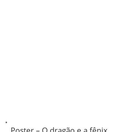
através
R$ 43,00
Poster – O dragão e a fênix