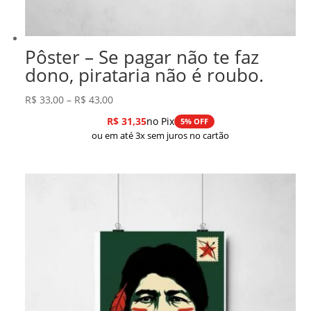
Pôster – Se pagar não te faz
dono, pirataria não é roubo.
Faixa
R$
33,00
–
R$
43,00
de
R$
31,35
no Pix
5% OFF
preço:
ou em até 3x sem juros no cartão
R$ 33,00
através
R$ 43,00